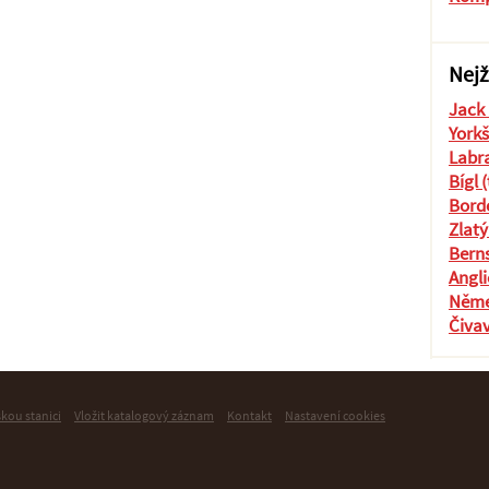
Nejž
Jack 
Yorkš
Labra
Bígl 
Borde
Zlatý
Berns
Angli
Něme
Čiva
skou stanici
Vložit katalogový záznam
Kontakt
Nastavení cookies