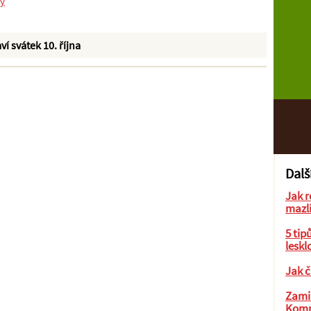
ky
ví svátek 10. října
Dalš
Jak r
mazl
5 tip
leskl
Jak č
Zamil
Komp