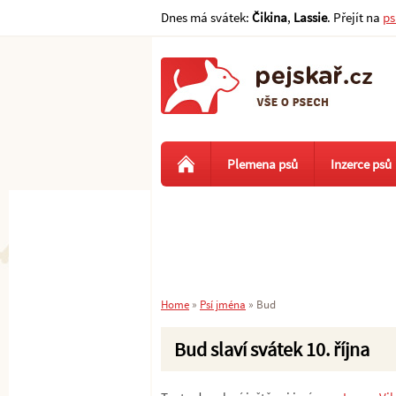
Dnes má svátek:
Čikina
,
Lassie
. Přejít na
ps
Plemena psů
Inzerce psů
Home
»
Psí jména
»
Bud
Bud slaví svátek 10. října