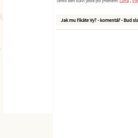
Tento den slaví ještě psi jménem:
Luna
,
Vi
Jak mu říkáte Vy? - komentář - Bud sla