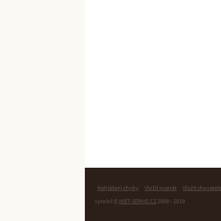
Nahlášení chyby
Vložit inzerát
Vložit chovatel
vyrobil ©
INET-SERVIS.CZ
2008 - 2019