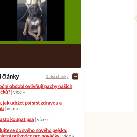
í články
Další články
oční období ovlivňují pachy našich
íčků?
| více »
ů, jak udržet psí srst zdravou a
ou
| více »
asto koupat psa
| více »
ujte se do svého nového pejska:
letní průvodce pro nováčky
| více »