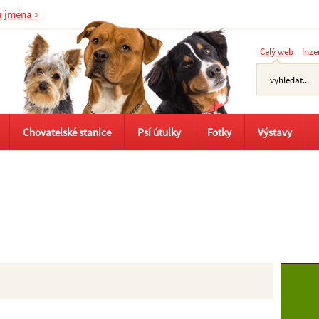
í jména »
Celý web
Inze
Chovatelské stanice
Psí útulky
Fotky
Výstavy