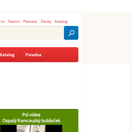
rce
Stanice
Plemena
Články
Katalog
Katalog
Poradna
Psí videa
Ospalý francouzký buldoček