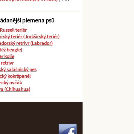
ádanější plemena psů
Russell teriér
írský teriér (Jorkšírský teriér)
dorský retrívr (Labrador)
(též beagle)
r kolie
 retrívr
ký salašnický pes
cký kokršpaněl
cký ovčák
va (Chihuahua)