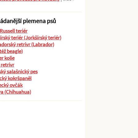
ádanější plemena psů
Russell teriér
írský teriér (Jorkšírský teriér)
dorský retrívr (Labrador)
(též beagle)
r kolie
 retrívr
ký salašnický pes
cký kokršpaněl
cký ovčák
va (Chihuahua)