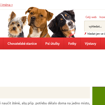
í jména »
Celý web
Inze
✗
hledat jen ve 
Chovatelské stanice
Psí útulky
Fotky
Výstavy
i naučit štěně, aby příp. potřebu dělalo doma na jedno místo,