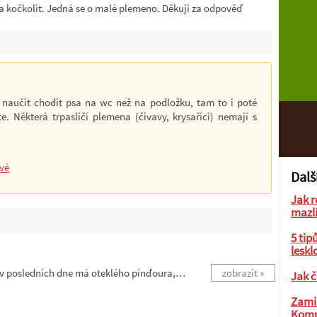
 na kočkolit. Jedná se o malé plemeno. Děkuji za odpověď
ší naučit chodit psa na wc než na podložku, tam to i poté
e. Některá trpasličí plemena (čivavy, krysaříci) nemají s
ové
Dalš
Jak r
mazl
5 tip
leskl
 v poslednich dne má oteklého pinďoura,…
zobrazit »
Jak č
Zamil
Komp