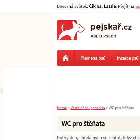
Dnes má svátek:
Čikina
,
Lassie
. Přejít na
ps
Plemena psů
Inzerce psů
Home
»
Veterinární poradna
»
WC pro štěňata
WC pro štěňata
Dobrý den, chtěla bych se zeptat, když chc