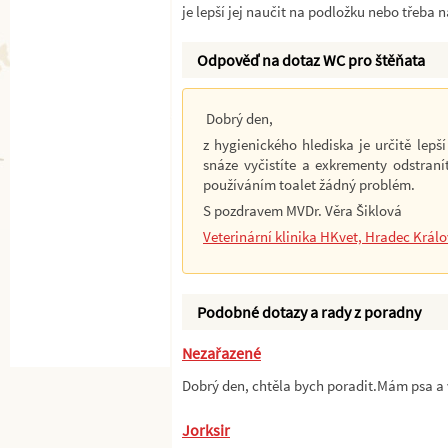
je lepší jej naučit na podložku nebo třeba
Odpověď na dotaz WC pro štěňata
Dobrý den,
z hygienického hlediska je určitě lep
snáze vyčistíte a exkrementy odstranít
používáním toalet žádný problém.
S pozdravem MVDr. Věra Šiklová
Veterinární klinika HKvet, Hradec Král
Podobné dotazy a rady z poradny
Nezařazené
Dobrý den, chtěla bych poradit.Mám psa a
Jorksir