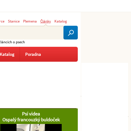
rce
Stanice
Plemena
Články
Katalog
článcích o psech
Katalog
Poradna
Psí videa
Ospalý francouzký buldoček