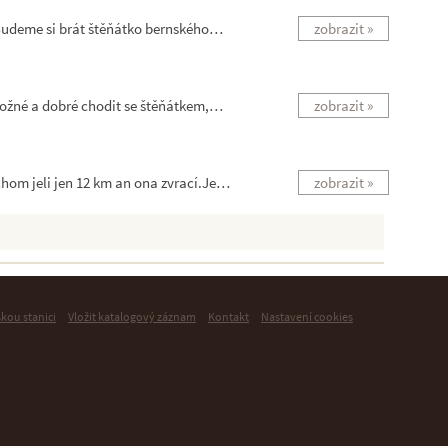
 Budeme si brát štěňátko bernského…
zobrazit »
 možné a dobré chodit se štěňátkem,…
zobrazit »
chom jeli jen 12 km an ona zvrací.Je…
zobrazit »
skou stanici
Vložit katalogový záznam
Kontakt
Nastavení cookies