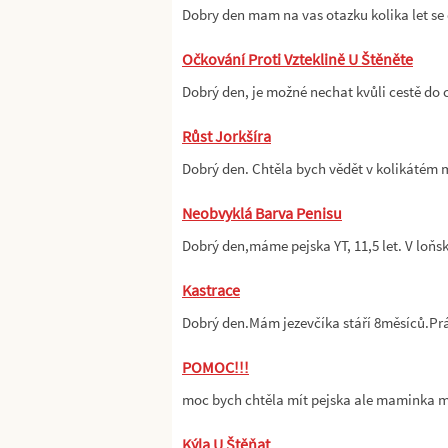
Dobry den mam na vas otazku kolika let se 
Očkování Proti Vzteklině U Štěněte
Dobrý den, je možné nechat kvůli cestě do
Růst Jorkšíra
Dobrý den. Chtěla bych vědět v kolikátém m
Neobvyklá Barva Penisu
Dobrý den,máme pejska YT, 11,5 let. V loňs
Kastrace
Dobrý den.Mám jezevčíka stáří 8měsíců.Pr
POMOC!!!
moc bych chtěla mít pejska ale maminka mi
Kýla U Štěňat