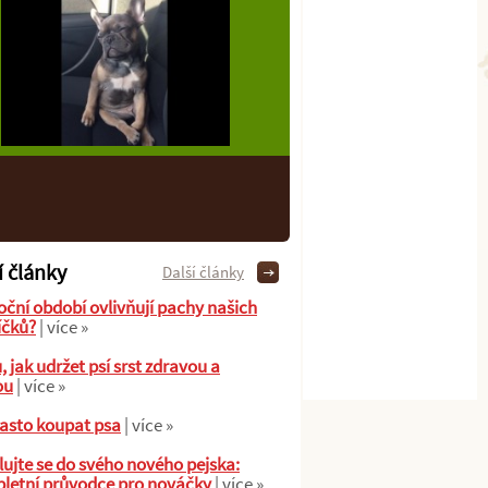
í články
Další články
oční období ovlivňují pachy našich
íčků?
| více »
ů, jak udržet psí srst zdravou a
ou
| více »
asto koupat psa
| více »
ujte se do svého nového pejska:
letní průvodce pro nováčky
| více »