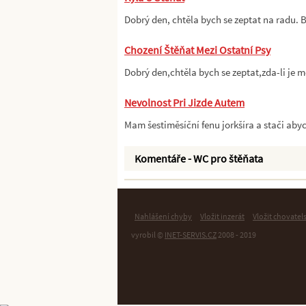
Dobrý den, chtěla bych se zeptat na radu.
Chození Štěňat Mezi Ostatní Psy
Dobrý den,chtěla bych se zeptat,zda-li je
Nevolnost Pri Jizde Autem
Mam šestiměsíční fenu jorkšíra a stači aby
Komentáře - WC pro štěňata
Nahlášení chyby
Vložit inzerát
Vložit chovatel
vyrobil ©
INET-SERVIS.CZ
2008 - 2019