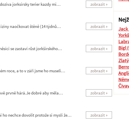
doziva jorksirsky terier kazdy mi…
zobrazit »
Nejž
 ciziny naočkovat štěně (14 týdnů…
zobrazit »
Jack 
Yorkš
Labra
Bígl 
ěsíci se zastaví růst jorkšírského…
zobrazit »
Borde
Zlatý
Berns
kém roce, a to v září jsme ho museli…
zobrazit »
Angli
Něme
Čiva
ávě prvně hárá.Je dobré aby měla…
zobrazit »
 ho nechce dovolit protože si myslí že…
zobrazit »