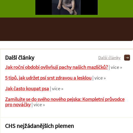
Další články
Další články
Jak roční období ovlivňují pachy našich mazlíčků?
| více »
5 tipů, jak udržet psí srst zdravou a lesklou
| více »
Jak často koupat psa
| více »
Zamilujte se do svého nového pejska: Kompletní průvodce
pro nováčky
| více »
CHS nejžádanějších plemen