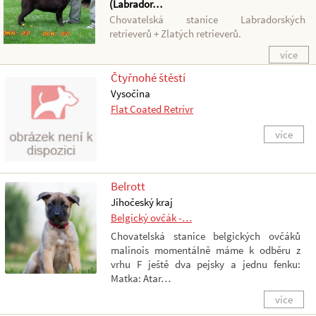
(Labrador…
Chovatelská stanice Labradorských
retrieverů + Zlatých retrieverů.
více
Čtyřnohé štěstí
Vysočina
Flat Coated Retrívr
více
Belrott
Jihočeský kraj
Belgický ovčák -…
Chovatelská stanice belgických ovčáků
malinois momentálně máme k odběru z
vrhu F ještě dva pejsky a jednu fenku:
Matka: Atar…
více