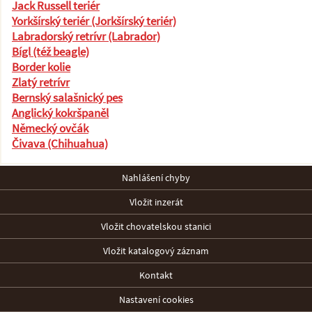
Jack Russell teriér
Yorkšírský teriér (Jorkšírský teriér)
Labradorský retrívr (Labrador)
Bígl (též beagle)
Border kolie
Zlatý retrívr
Bernský salašnický pes
Anglický kokršpaněl
Německý ovčák
Čivava (Chihuahua)
Nahlášení chyby
Vložit inzerát
Vložit chovatelskou stanici
Vložit katalogový záznam
Kontakt
Nastavení cookies