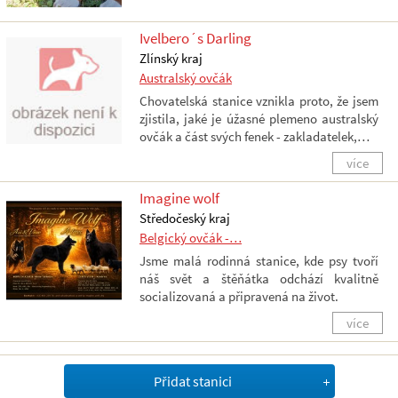
Ivelbero´s Darling
Zlínský kraj
Australský ovčák
Chovatelská stanice vznikla proto, že jsem
zjistila, jaké je úžasné plemeno australský
ovčák a část svých fenek - zakladatelek,…
více
Imagine wolf
Středočeský kraj
Belgický ovčák -…
Jsme malá rodinná stanice, kde psy tvoří
náš svět a štěňátka odchází kvalitně
socializovaná a připravená na život.
více
Přidat stanici