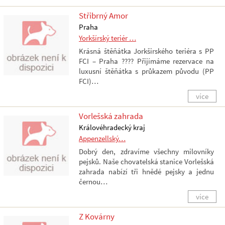
Střibrný Amor
Praha
Yorkšírský teriér …
Krásná štěňátka Jorkširského teriéra s PP
FCI – Praha ???? Přijímáme rezervace na
luxusní štěňátka s průkazem původu (PP
FCI)…
více
Vorlešská zahrada
Královéhradecký kraj
Appenzellský…
Dobrý den, zdravíme všechny milovníky
pejsků. Naše chovatelská stanice Vorlešská
zahrada nabízí tři hnědé pejsky a jednu
černou…
více
Z Kovárny