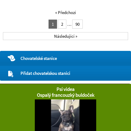
« Předchozí
1
2
…
90
Následující »
Chovatelské stanice
Přidat chovatelskou stanici
Psí videa
Ospalý francouzký buldoček