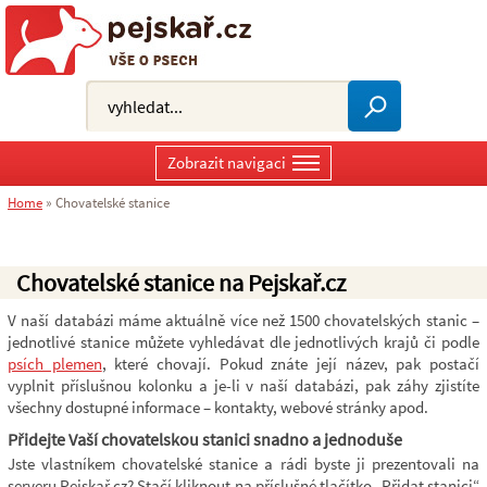
Zobrazit navigaci
Home
»
Chovatelské stanice
Chovatelské stanice na Pejskař.cz
V naší databázi máme aktuálně více než 1500 chovatelských stanic –
jednotlivé stanice můžete vyhledávat dle jednotlivých krajů či podle
psích plemen
, které chovají. Pokud znáte její název, pak postačí
vyplnit příslušnou kolonku a je-li v naší databázi, pak záhy zjistíte
všechny dostupné informace – kontakty, webové stránky apod.
Přidejte Vaší chovatelskou stanici snadno a jednoduše
Jste vlastníkem chovatelské stanice a rádi byste ji prezentovali na
serveru Pejskař.cz? Stačí kliknout na příslušné tlačítko „Přidat stanici“