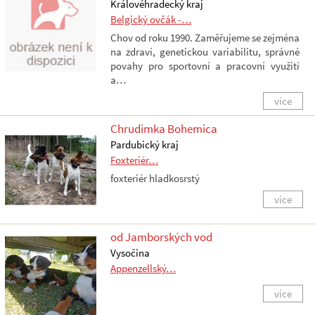
Královéhradecký kraj
Belgický ovčák -…
Chov od roku 1990. Zaměřujeme se zejména
na zdraví, genetickou variabilitu, správné
povahy pro sportovní a pracovní využití
a…
více
Chrudimka Bohemica
Pardubický kraj
Foxteriér…
foxteriér hladkosrstý
více
od Jamborských vod
Vysočina
Appenzellský…
více