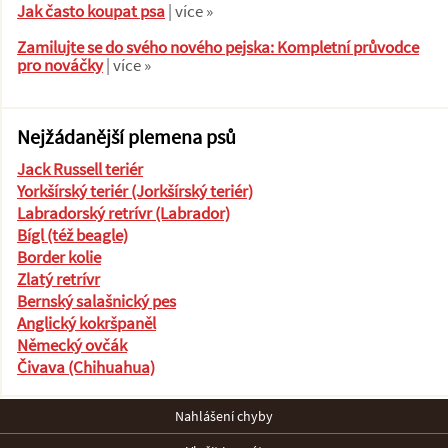
Jak často koupat psa
| více »
Zamilujte se do svého nového pejska: Kompletní průvodce
pro nováčky
| více »
Nejžádanější plemena psů
Jack Russell teriér
Yorkšírský teriér (Jorkšírský teriér)
Labradorský retrívr (Labrador)
Bígl (též beagle)
Border kolie
Zlatý retrívr
Bernský salašnický pes
Anglický kokršpaněl
Německý ovčák
Čivava (Chihuahua)
Nahlášení chyby