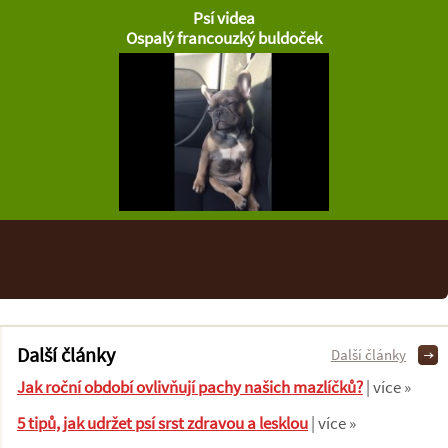
Psí videa
Ospalý francouzký buldoček
Další články
Další články
Jak roční období ovlivňují pachy našich mazlíčků?
| více »
5 tipů, jak udržet psí srst zdravou a lesklou
| více »