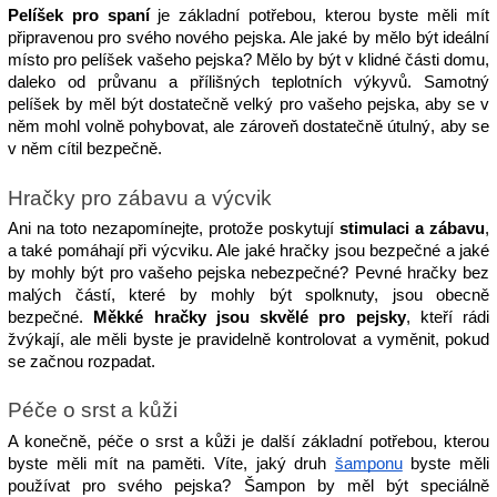
Pelíšek pro spaní
 je základní potřebou, kterou byste měli mít 
připravenou pro svého nového pejska. Ale jaké by mělo být ideální 
místo pro pelíšek vašeho pejska? Mělo by být v klidné části domu, 
daleko od průvanu a přílišných teplotních výkyvů. Samotný 
pelíšek by měl být dostatečně velký pro vašeho pejska, aby se v 
něm mohl volně pohybovat, ale zároveň dostatečně útulný, aby se 
v něm cítil bezpečně.
Hračky pro zábavu a výcvik
Ani na toto nezapomínejte, protože poskytují 
stimulaci a zábavu
, 
a také pomáhají při výcviku. Ale jaké hračky jsou bezpečné a jaké 
by mohly být pro vašeho pejska nebezpečné? Pevné hračky bez 
malých částí, které by mohly být spolknuty, jsou obecně 
bezpečné. 
Měkké hračky jsou skvělé pro pejsky
, kteří rádi 
žvýkají, ale měli byste je pravidelně kontrolovat a vyměnit, pokud 
se začnou rozpadat.
Péče o srst a kůži
A konečně, péče o srst a kůži je další základní potřebou, kterou 
byste měli mít na paměti. Víte, jaký druh 
šamponu
 byste měli 
používat pro svého pejska? Šampon by měl být speciálně 