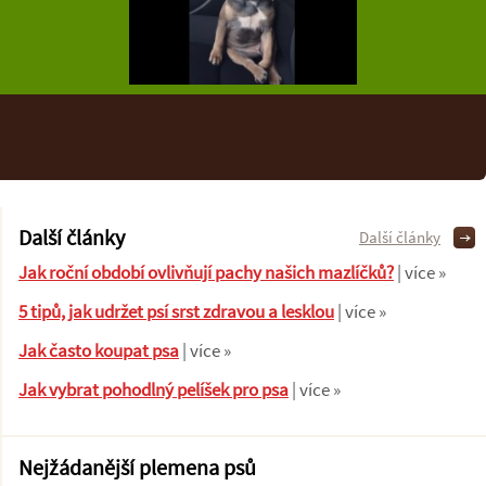
Další články
Další články
Jak roční období ovlivňují pachy našich mazlíčků?
| více »
5 tipů, jak udržet psí srst zdravou a lesklou
| více »
Jak často koupat psa
| více »
Jak vybrat pohodlný pelíšek pro psa
| více »
Nejžádanější plemena psů