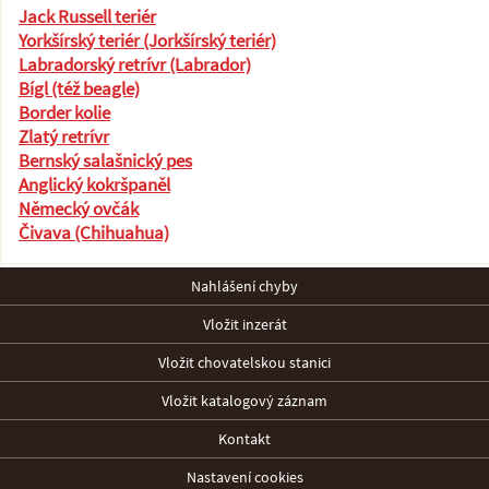
Jack Russell teriér
Yorkšírský teriér (Jorkšírský teriér)
Labradorský retrívr (Labrador)
Bígl (též beagle)
Border kolie
Zlatý retrívr
Bernský salašnický pes
Anglický kokršpaněl
Německý ovčák
Čivava (Chihuahua)
Nahlášení chyby
Vložit inzerát
Vložit chovatelskou stanici
Vložit katalogový záznam
Kontakt
Nastavení cookies