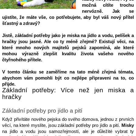
možná cítíte trochu 
nervózně. Jak se 
ujistíte, že máte vše, co potřebujete, aby byl váš nový přítel 
šťastný a zdravý?
Jistě, základní potřeby jako je miska na jídlo a vodu, pelíšek a 
hračky jsou jasné. Ale co ty méně zřejmé? Existují věci, na 
které mnoho nových majitelů pejsků zapomíná, ale které 
mohou výrazně zlepšit kvalitu života vašeho nového 
čtyřnohého přítele.
V tomto článku se zaměříme na tato méně zřejmá témata, 
abychom vám pomohli být co nejlépe připraveni na to, co 
přijde.
Základní potřeby: Více než jen miska a 
hračky
Základní potřeby pro jídlo a pití
Když přivítáte nového pejska do svého domova, jednou z prvních 
věcí, na které myslíte, jsou základní potřeby pro jídlo a pití. 
Misky
na jídlo a vodu jsou samozřejmostí, ale je důležité vybrat ty 