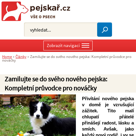
Zobrazit navigaci
Home
»
Články
»
Zamilujte se do svého nového pejska: Kompletní průvodce pro
nováčky
Zamilujte se do svého nového pejska:
Kompletní průvodce pro nováčky
Přivítání nového pejska 
v domě je vzrušující 
zážitek. Tito malí 
chlupatí přátelé 
přinášejí radost, lásku a 
smích. Avšak, jako 
každý nový rodič, i vy se 