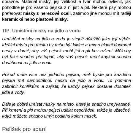
správné. Materiál misky, její velikost a tvar mohou ovlivnit, jak 
pohodlné je pro vašeho pejska z ní jíst a pít. Některé psy mohou 
preferovat 
misky z nerezové oceli
, zatímco jiné mohou mít raději 
keramické nebo plastové misky
.
TIP: Umístění misky na jídlo a vodu
Umístění misky na jídlo a vodu je stejně důležité jako její výběr. 
Ideální místo pro misku by mělo být klidné a mimo hlavní dopravní 
cesty v domě, aby váš pejsek mohl jíst a pít bez rušení. Mělo by 
být také snadno přístupné, aby váš pejsek mohl kdykoli snadno 
dosáhnout na jídlo a vodu.
Pokud máte více než jednoho pejska, měli byste pro každého 
pejska mít samostatnou misku na jídlo a vodu. To pomáhá 
zabránit konfliktům a zajistit, že každý pejsek dostane dostatek 
jídla a vody.
Dále je dobré umístit misky na místo, které je snadno umývatelné. 
Při krmení a pití mohou pejsci udělat nepořádek, takže je užitečné, 
když můžete snadno umýt podlahu kolem misek.
Pelíšek pro spaní