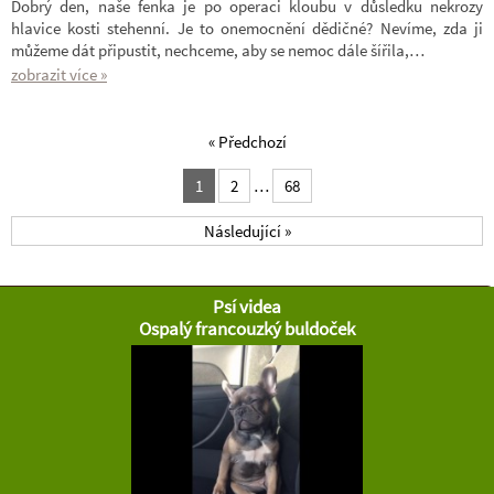
Dobrý den, naše fenka je po operaci kloubu v důsledku nekrozy
hlavice kosti stehenní. Je to onemocnění dědičné? Nevíme, zda ji
můžeme dát připustit, nechceme, aby se nemoc dále šířila,…
zobrazit více »
« Předchozí
1
2
…
68
Následující »
Psí videa
Ospalý francouzký buldoček