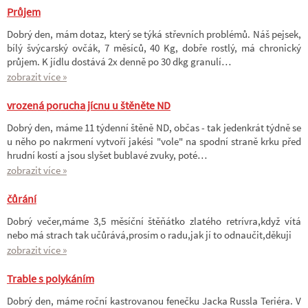
Průjem
Dobrý den, mám dotaz, který se týká střevních problémů. Náš pejsek,
bílý švýcarský ovčák, 7 měsíců, 40 Kg, dobře rostlý, má chronický
průjem. K jídlu dostává 2x denně po 30 dkg granulí…
zobrazit více »
vrozená porucha jícnu u štěněte ND
Dobrý den, máme 11 týdenní štěně ND, občas - tak jedenkrát týdně se
u něho po nakrmení vytvoří jakési "vole" na spodní straně krku před
hrudní kostí a jsou slyšet bublavé zvuky, poté…
zobrazit více »
čůrání
Dobrý večer,máme 3,5 měsíční štěňátko zlatého retrívra,když vítá
nebo má strach tak učůrává,prosím o radu,jak jí to odnaučit,děkuji
zobrazit více »
Trable s polykáním
Dobrý den, máme roční kastrovanou fenečku Jacka Russla Teriéra. V