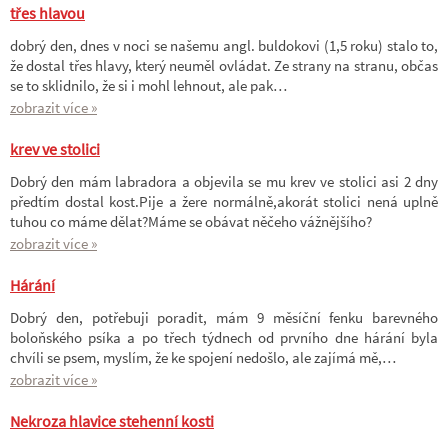
třes hlavou
dobrý den, dnes v noci se našemu angl. buldokovi (1,5 roku) stalo to,
že dostal třes hlavy, který neuměl ovládat. Ze strany na stranu, občas
se to sklidnilo, že si i mohl lehnout, ale pak…
zobrazit více »
krev ve stolici
Dobrý den mám labradora a objevila se mu krev ve stolici asi 2 dny
předtím dostal kost.Pije a žere normálně,akorát stolici nená uplně
tuhou co máme dělat?Máme se obávat něčeho vážnějšího?
zobrazit více »
Hárání
Dobrý den, potřebuji poradit, mám 9 měsíční fenku barevného
boloňského psíka a po třech týdnech od prvního dne hárání byla
chvíli se psem, myslím, že ke spojení nedošlo, ale zajímá mě,…
zobrazit více »
Nekroza hlavice stehenní kosti