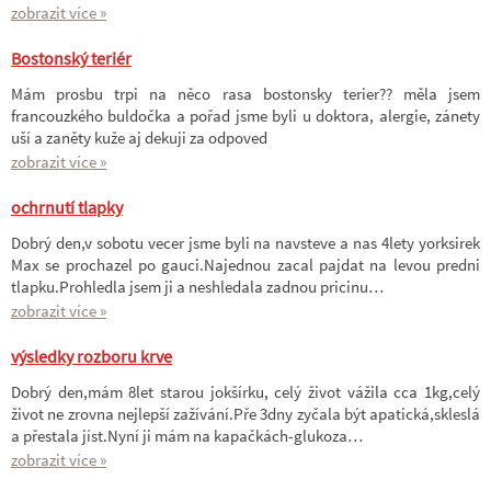
zobrazit více »
Bostonský teriér
Mám prosbu trpi na něco rasa bostonsky terier?? měla jsem
francouzkého buldočka a pořad jsme byli u doktora, alergie, zánety
uší a zaněty kuže aj dekuji za odpoved
zobrazit více »
ochrnutí tlapky
Dobrý den,v sobotu vecer jsme byli na navsteve a nas 4lety yorksirek
Max se prochazel po gauci.Najednou zacal pajdat na levou predni
tlapku.Prohledla jsem ji a neshledala zadnou pricinu…
zobrazit více »
výsledky rozboru krve
Dobrý den,mám 8let starou jokšírku, celý život vážila cca 1kg,celý
život ne zrovna nejlepší zažívání.Pře 3dny zyčala být apatická,skleslá
a přestala jíst.Nyní ji mám na kapačkách-glukoza…
zobrazit více »