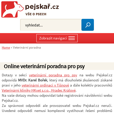
Zobrazit navigaci
Home
»
Veterinární poradna
Online veterinární poradna pro psy
Dotazy v sekci
veterinární poradna pro psy
na webu Pejskař.cz
odpovídá
MVDr. Karel Bořek
, který má dlouholeté zkušenosti získané
praxí v jeho
veterinární ordinaci v Tišnově
a dále kolektiv pracovníků
Veterinární kliniky HKvet s.r.o., Hradec Králové
.
Na vaše dotazy mohou odpovídat také registrování návštěvníci webu
Pejskař.cz.
Za správnost odpovědí ale provozovatel webu Pejskař.cz neručí.
Uvedené odpovědi nemusí komplexně vystihovat řešení problémů