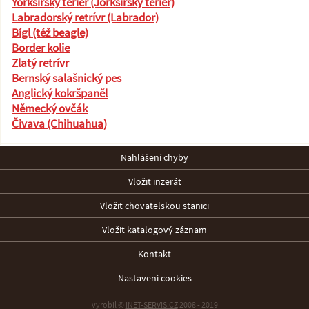
Yorkšírský teriér (Jorkšírský teriér)
Labradorský retrívr (Labrador)
Bígl (též beagle)
Border kolie
Zlatý retrívr
Bernský salašnický pes
Anglický kokršpaněl
Německý ovčák
Čivava (Chihuahua)
Nahlášení chyby
Vložit inzerát
Vložit chovatelskou stanici
Vložit katalogový záznam
Kontakt
Nastavení cookies
vyrobil ©
INET-SERVIS.CZ
2008 - 2019