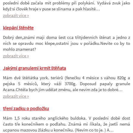
poslední době začala mít problémy při polykání. Vydává zvuk jako
když si člověk hraje v puse se slinama a pak hlasitě…
zobrazit více »
klepání štěněte
Dobrý den,známí mají doma šest cca třítýdenních štěnat a jedno z
nich se opravdu moc klepe,ostatní jsou v pořádku.Nevíte co by to
mohlo znamenat?
zobrazit více »
Jakými granulemi krmit štěňata
Mám dvě štěňátka york. teriérů (fenečku 4 měsíce s váhou 820g a
pejska 5 měsíců, který váží 3700g. Doposud papaly granule
Acana.Chtěla bych jim udělat změnu, ale nevím zda je to dobré…
zobrazit více »
tření zadku o podložku
Mám 1,5 roku starého anglického buldoka. V poslední době dost
často tře konečníkem o podlahu. Známá mi říkala, že jsetli nemá
ucpanou mazovou žlázku u konečníku. (Nevím co to je. ) A…