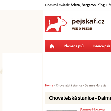
Dnes má svátek:
Arleta
,
Bergeron
,
King
. Př
Plemena psů
Inzerce psů
Home
»
Chovatelská stanice - Daimee Moravia
Chovatelská stanice - Daim
Daimee Moravia