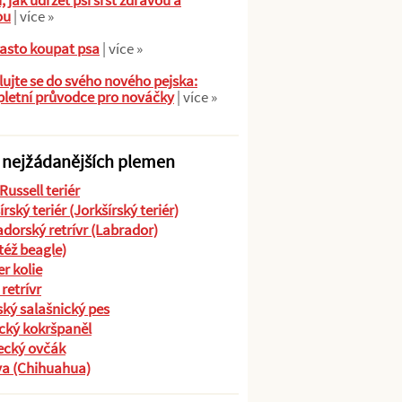
ů, jak udržet psí srst zdravou a
ou
| více »
asto koupat psa
| více »
ujte se do svého nového pejska:
letní průvodce pro nováčky
| více »
 nejžádanějších plemen
Russell teriér
írský teriér (Jorkšírský teriér)
dorský retrívr (Labrador)
(též beagle)
r kolie
 retrívr
ký salašnický pes
cký kokršpaněl
cký ovčák
va (Chihuahua)