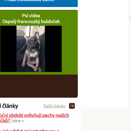
Psí videa
Ospalý francouzký buldoček
í články
Další články
oční období ovlivňují pachy našich
íčků?
| více »