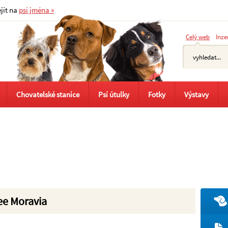
ejít na
psí jména »
Celý web
Inze
Chovatelské stanice
Psí útulky
Fotky
Výstavy
ee Moravia