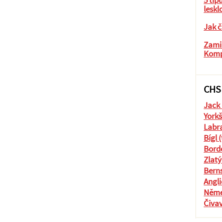
5 tip
leskl
Jak č
Zamil
Komp
CHS
Jack 
Yorkš
Labra
Bígl 
Borde
Zlatý
Berns
Angli
Něme
Čiva