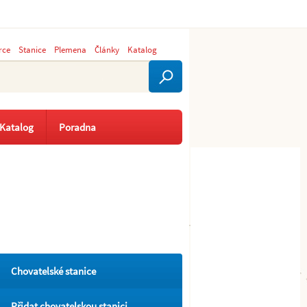
rce
Stanice
Plemena
Články
Katalog
Katalog
Poradna
Chovatelské stanice
Přidat chovatelskou stanici