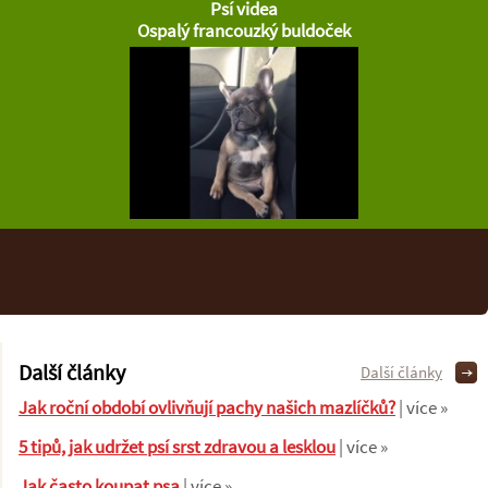
Psí videa
Ospalý francouzký buldoček
Další články
Další články
Jak roční období ovlivňují pachy našich mazlíčků?
| více »
5 tipů, jak udržet psí srst zdravou a lesklou
| více »
Jak často koupat psa
| více »