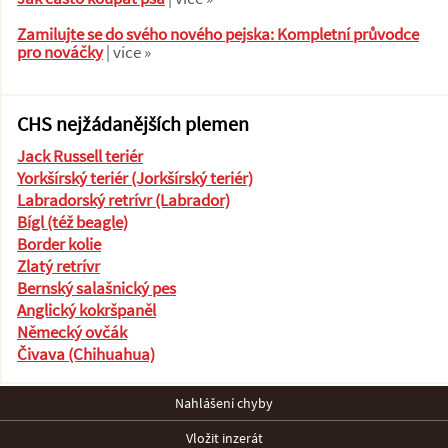
Zamilujte se do svého nového pejska: Kompletní průvodce
pro nováčky
| více »
CHS nejžádanějších plemen
Jack Russell teriér
Yorkšírský teriér (Jorkšírský teriér)
Labradorský retrívr (Labrador)
Bígl (též beagle)
Border kolie
Zlatý retrívr
Bernský salašnický pes
Anglický kokršpaněl
Německý ovčák
Čivava (Chihuahua)
Nahlášení chyby
Vložit inzerát