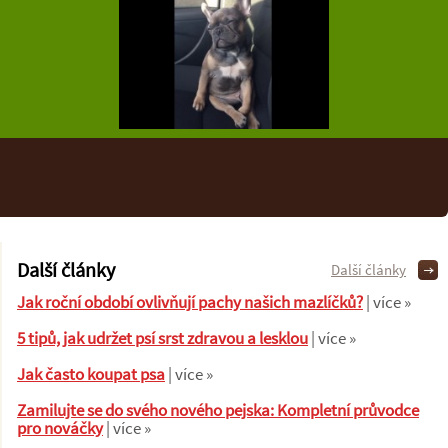
Další články
Další články
Jak roční období ovlivňují pachy našich mazlíčků?
| více »
5 tipů, jak udržet psí srst zdravou a lesklou
| více »
Jak často koupat psa
| více »
Zamilujte se do svého nového pejska: Kompletní průvodce
pro nováčky
| více »