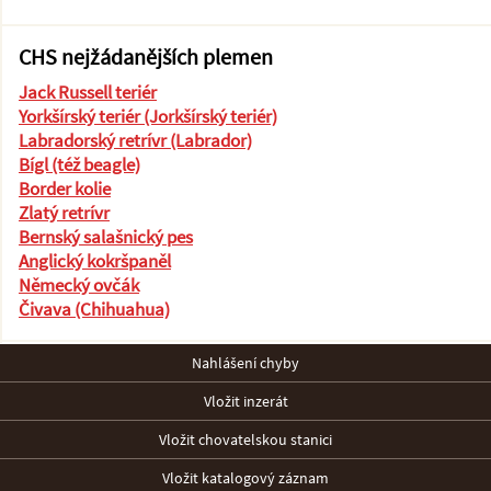
CHS nejžádanějších plemen
Jack Russell teriér
Yorkšírský teriér (Jorkšírský teriér)
Labradorský retrívr (Labrador)
Bígl (též beagle)
Border kolie
Zlatý retrívr
Bernský salašnický pes
Anglický kokršpaněl
Německý ovčák
Čivava (Chihuahua)
Nahlášení chyby
Vložit inzerát
Vložit chovatelskou stanici
Vložit katalogový záznam