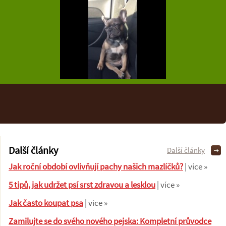
Další články
Další články
Jak roční období ovlivňují pachy našich mazlíčků?
| více »
5 tipů, jak udržet psí srst zdravou a lesklou
| více »
Jak často koupat psa
| více »
Zamilujte se do svého nového pejska: Kompletní průvodce