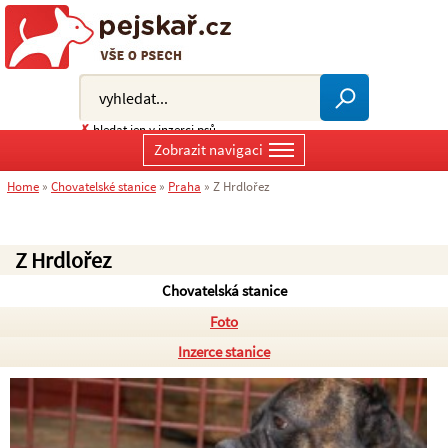
✗
hledat jen v inzerci psů
Zobrazit navigaci
Home
»
Chovatelské stanice
»
Praha
»
Z Hrdlořez
Z Hrdlořez
Chovatelská stanice
Foto
Inzerce stanice