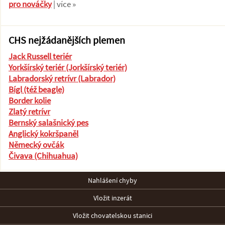
pro nováčky
| více »
CHS nejžádanějších plemen
Jack Russell teriér
Yorkšírský teriér (Jorkšírský teriér)
Labradorský retrívr (Labrador)
Bígl (též beagle)
Border kolie
Zlatý retrívr
Bernský salašnický pes
Anglický kokršpaněl
Německý ovčák
Čivava (Chihuahua)
Nahlášení chyby
Vložit inzerát
Vložit chovatelskou stanici