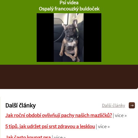
Psí videa
Ospalý francouzký buldoček
Další články
Další články
Jak roční období ovlivňují pachy našich mazlíčků?
| více »
5 tipů, jak udržet psí srst zdravou a lesklou
| více »
Jak často koupat psa
| více »