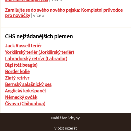
Zamilujte se do svého nového pejska: Kompletní průvodce
pro nováčky
| více »
CHS nejžádanějších plemen
Jack Russell teriér
Yorkšírský teriér (Jorkšírský teriér)
Labradorský retrívr (Labrador)
Bígl (též beagle)
Border kolie
Zlatý retrívr
Bernský salašnický pes
Anglický kokršpaněl
Německý ovčák
Čivava (Chihuahua)
Nahlášení chyby
Vložit inzerát