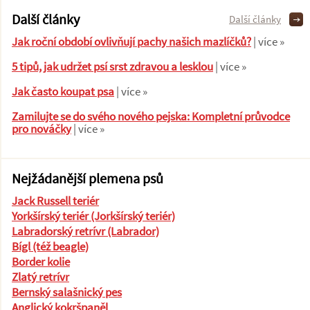
Další články
Další články
Jak roční období ovlivňují pachy našich mazlíčků?
| více »
5 tipů, jak udržet psí srst zdravou a lesklou
| více »
Jak často koupat psa
| více »
Zamilujte se do svého nového pejska: Kompletní průvodce
pro nováčky
| více »
Nejžádanější plemena psů
Jack Russell teriér
Yorkšírský teriér (Jorkšírský teriér)
Labradorský retrívr (Labrador)
Bígl (též beagle)
Border kolie
Zlatý retrívr
Bernský salašnický pes
Anglický kokršpaněl