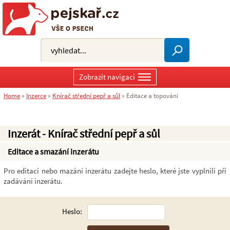
Zobrazit navigaci
Home
»
Inzerce
»
Knírač střední pepř a sůl
»
Editace a topování
Inzerát - Knírač střední pepř a sůl
Editace a smazání inzerátu
Pro editaci nebo mazání inzerátu zadejte heslo, které jste vyplnili při
zadávání inzerátu.
Heslo: