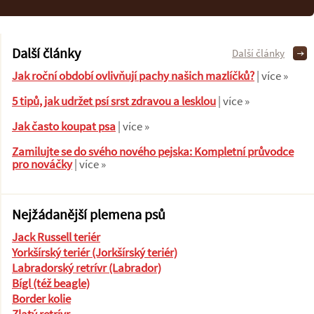
Další články
Další články
Jak roční období ovlivňují pachy našich mazlíčků?
| více »
5 tipů, jak udržet psí srst zdravou a lesklou
| více »
Jak často koupat psa
| více »
Zamilujte se do svého nového pejska: Kompletní průvodce
pro nováčky
| více »
Nejžádanější plemena psů
Jack Russell teriér
Yorkšírský teriér (Jorkšírský teriér)
Labradorský retrívr (Labrador)
Bígl (též beagle)
Border kolie