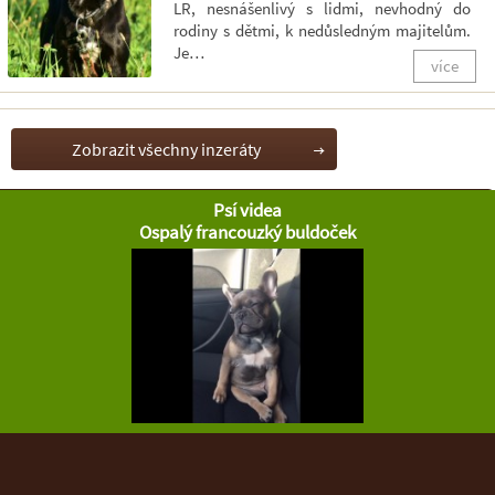
LR, nesnášenlivý s lidmi, nevhodný do
rodiny s dětmi, k nedůsledným majitelům.
Je…
více
Zobrazit všechny inzeráty
Psí videa
Ospalý francouzký buldoček