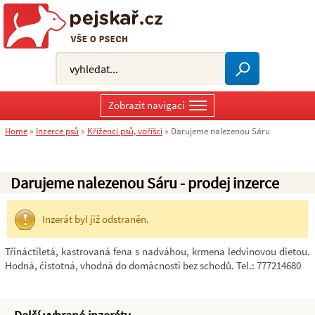
Zobrazit navigaci
Home
»
Inzerce psů
»
Kříženci psů, voříšci
»
Darujeme nalezenou Sáru
Darujeme nalezenou Sáru - prodej inzerce
Inzerát byl již odstraněn.
Třináctiletá, kastrovaná fena s nadváhou, krmena ledvinovou dietou.
Hodná, čistotná, vhodná do domácnosti bez schodů. Tel.: 777214680