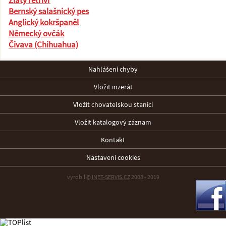
Zlatý retrívr
Bernský salašnický pes
Anglický kokršpaněl
Německý ovčák
Čivava (Chihuahua)
Nahlášení chyby
Vložit inzerát
Vložit chovatelskou stanici
Vložit katalogový záznam
Kontakt
Nastavení cookies
vyrobil ©
INET-SERVIS.CZ
2008 - 2019