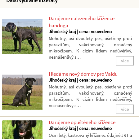
Další vybrané inzeráty
Darujeme nalezeného křížence
bandoga
Jihočeský kraj | cena: neuvedeno
Mohutný, asi dvouletý pes, ošetřený proti
parazitům, vakcinovaný, označený
mikročipem. K cizím lidem nedůvěřivý,
nesnášenlivý s…
více
Hledáme nový domov pro Valdu
Jihočeský kraj | cena: neuvedeno
Mohutný, asi dvouletý pes, ošetřený proti
parazitům, vakcinovaný, označený
mikročipem. K cizím lidem nedůvěřivý,
nesnášenlivý s…
více
Darujeme opuštěného křížence
Jihočeský kraj | cena: neuvedeno
Osmiletý, kastrovaný kříženec údajně JRT a