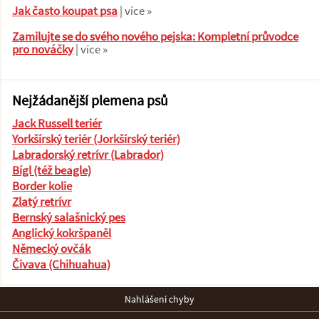
Jak často koupat psa
| více »
Zamilujte se do svého nového pejska: Kompletní průvodce
pro nováčky
| více »
Nejžádanější plemena psů
Jack Russell teriér
Yorkšírský teriér (Jorkšírský teriér)
Labradorský retrívr (Labrador)
Bígl (též beagle)
Border kolie
Zlatý retrívr
Bernský salašnický pes
Anglický kokršpaněl
Německý ovčák
Čivava (Chihuahua)
Nahlášení chyby