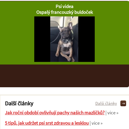
Psí videa
Ospalý francouzký buldoček
Další články
Další články
Jak roční období ovlivňují pachy našich mazlíčků?
| více »
5 tipů, jak udržet psí srst zdravou a lesklou
| více »