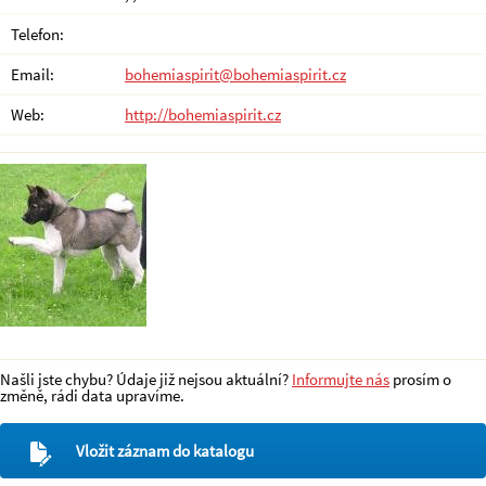
Telefon:
Email:
bohemiaspirit@bohemiaspirit.cz
Web:
http://bohemiaspirit.cz
Našli jste chybu? Údaje již nejsou aktuální?
Informujte nás
prosím o
změně, rádi data upravíme.
Vložit záznam do katalogu