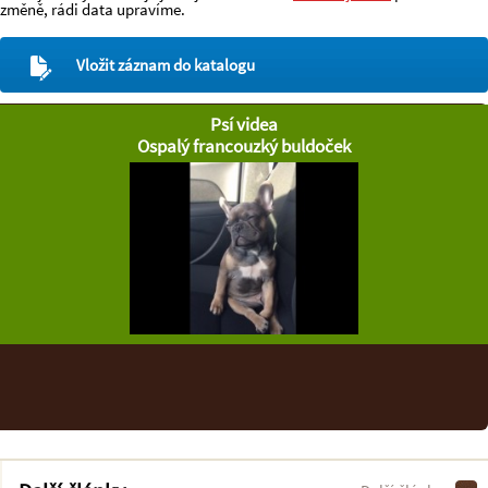
změně, rádi data upravíme.
Vložit záznam do katalogu
Psí videa
Ospalý francouzký buldoček