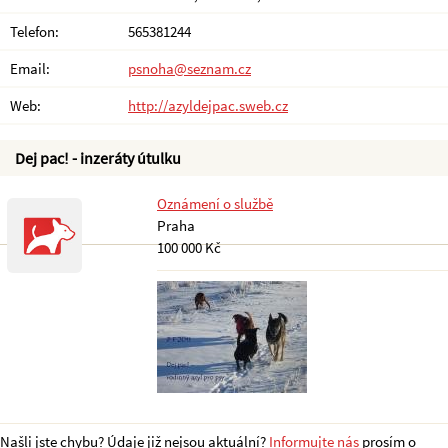
Telefon:
565381244
Email:
psnoha@seznam.cz
Web:
http://azyldejpac.sweb.cz
Dej pac! - inzeráty útulku
Oznámení o službě
Praha
100 000 Kč
Našli jste chybu? Údaje již nejsou aktuální?
Informujte nás
prosím o