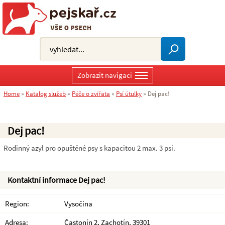
Zobrazit navigaci
Home
»
Katalog služeb
»
Péče o zvířata
»
Psí útulky
»
Dej pac!
Dej pac!
Rodinný azyl pro opuštěné psy s kapacitou 2 max. 3 psi.
Kontaktní informace Dej pac!
Region:
Vysočina
Adresa:
Častonín 2, Zachotín, 39301