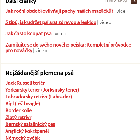
Další články
Další články
Jak roční období ovlivňují pachy našich mazlíčků?
| více »
5 tipů, jak udržet psí srst zdravou a lesklou
| více »
Jak často koupat psa
| více »
Zamilujte se do svého nového pejska: Kompletní průvodce
pro nováčky
| více »
Nejžádanější plemena psů
Jack Russell teriér
Yorkšírský teriér (Jorkšírský teriér)
Labradorský retrívr (Labrador)
Bígl (též beagle)
Border kolie
Zlatý retrívr
Bernský salašnický pes
Anglický kokršpaněl
Německý ovčák