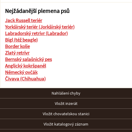
Nejžádanější plemena psů
Jack Russell teriér
Yorkšírský teriér (Jorkšírský teriér)
Labradorský retrívr (Labrador)
Bígl (též beagle)
Border kolie
Zlatý retrívr
Bernský salašnický pes
Anglický kokršpaněl
Německý ovčák
Čivava (Chihuahua)
Nahlášení chyby
Vložit inzerát
Vložit chovatelskou stanici
Vložit katalogový záznam