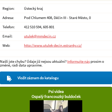
Region:
Ústecký kraj
Adresa:
Pod Chlumem 408, Děčín III - Staré Město, 0
Telefon:
412 510 594, 605 801
Email:
utulek@mmdecin.cz
Web:
http://www.utulek-decin.estranky.cz/
Našli jste chybu? Údaje již nejsou aktuální?
Informujte nás
prosím o
změně, rádi data upravíme.
Vložit záznam do katalogu
Psí videa
Ospalý francouzký buldoček