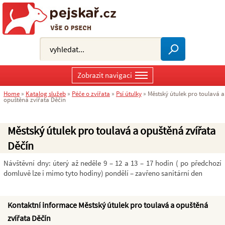
Zobrazit navigaci
Home
»
Katalog služeb
»
Péče o zvířata
»
Psí útulky
»
Městský útulek pro toulavá a
opuštěná zvířata Děčín
Městský útulek pro toulavá a opuštěná zvířata
Děčín
Návštěvní dny: úterý až neděle 9 – 12 a 13 – 17 hodin ( po předchozí
domluvě lze i mimo tyto hodiny) pondělí – zavřeno sanitární den
Kontaktní informace Městský útulek pro toulavá a opuštěná
zvířata Děčín