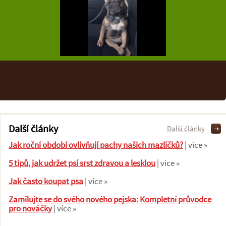
Další články
Další články
Jak roční období ovlivňují pachy našich mazlíčků?
| více »
5 tipů, jak udržet psí srst zdravou a lesklou
| více »
Jak často koupat psa
| více »
Zamilujte se do svého nového pejska: Kompletní průvodce
pro nováčky
| více »