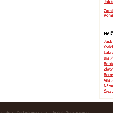
Jak č
Zamil
Komp
Nejž
Jack 
Yorkš
Labra
Bígl 
Borde
Zlatý
Berns
Angli
Něme
Čiva
skou stanici
Vložit katalogový záznam
Kontakt
Nastavení cookies