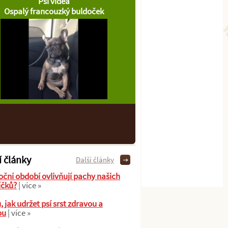
Psí videa
Ospalý francouzký buldoček
í články
Další články
oční období ovlivňují pachy našich
íčků?
| více »
ů, jak udržet psí srst zdravou a
ou
| více »