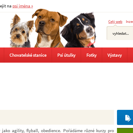
řejít na
psí jména »
Celý web
Inze
Chovatelské stanice
Psí útulky
Fotky
Výstavy
 jako agility, flyball, obedience. Pořádáme různé kurzy pro