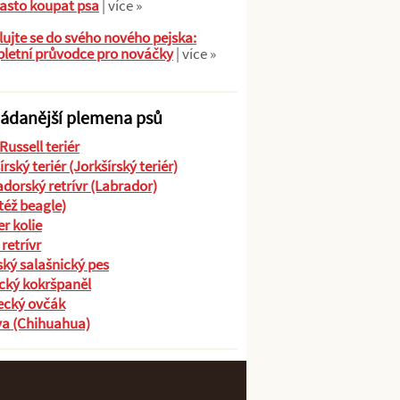
asto koupat psa
| více »
ujte se do svého nového pejska:
letní průvodce pro nováčky
| více »
ádanější plemena psů
Russell teriér
írský teriér (Jorkšírský teriér)
dorský retrívr (Labrador)
(též beagle)
r kolie
 retrívr
ký salašnický pes
cký kokršpaněl
cký ovčák
va (Chihuahua)