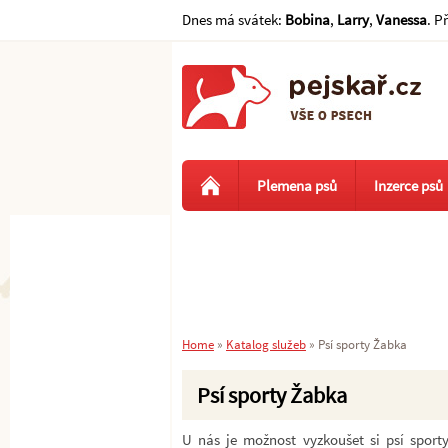
Dnes má svátek:
Bobina
,
Larry
,
Vanessa
. P
Plemena psů
Inzerce psů
Home
»
Katalog služeb
»
Psí sporty Žabka
Psí sporty Žabka
U nás je možnost vyzkoušet si psí sporty