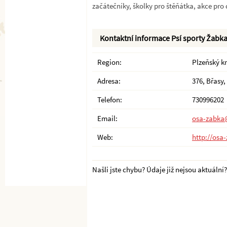
začátečníky, školky pro štěňátka, akce pro 
Kontaktní informace Psí sporty Žabk
Region:
Plzeňský kr
Adresa:
376, Břasy,
Telefon:
730996202
Email:
osa-zabka
Web:
http://osa
Našli jste chybu? Údaje již nejsou aktuální