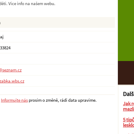
děti. Více info na našem webu.
a
aj
 33824
@seznam.cz
-zabka.wbs.cz
Dalš
?
Informujte nás
prosím o změně, rádi data upravíme.
Jak r
mazl
5 tip
leskl