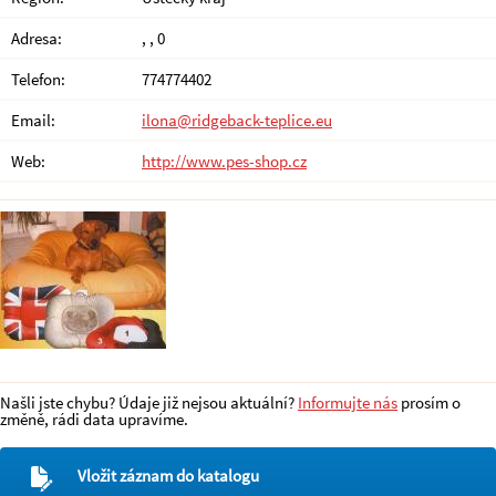
Adresa:
, , 0
Telefon:
774774402
Email:
ilona@ridgeback-teplice.eu
Web:
http://www.pes-shop.cz
Našli jste chybu? Údaje již nejsou aktuální?
Informujte nás
prosím o
změně, rádi data upravíme.
Vložit záznam do katalogu