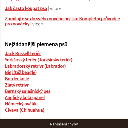
Jak často koupat psa
| více »
Zamilujte se do svého nového pejska: Kompletní průvodce
pro nováčky
| více »
Nejžádanější plemena psů
Jack Russell teriér
Yorkšírský teriér (Jorkšírský teriér)
Labradorský retrívr (Labrador)
Bígl (též beagle)
Border kolie
Zlatý retrívr
Bernský salašnický pes
Anglický kokršpaněl
Německý ovčák
Čivava (Chihuahua)
Nahlášení chyby