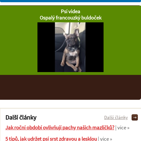
Psí videa
Ospalý francouzký buldoček
Další články
Další články
Jak roční období ovlivňují pachy našich mazlíčků?
| více »
5 tipů, jak udržet psí srst zdravou a lesklou
| více »