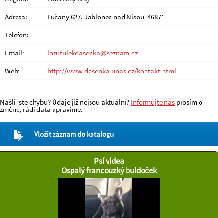
Adresa:
Lučany 627, Jablonec nad Nisou, 46871
Telefon:
Email:
lozutulekdasenka@seznam.cz
Web:
http://www.dasenka.unas.cz/kontakt.html
Našli jste chybu? Údaje již nejsou aktuální?
Informujte nás
prosím o
změně, rádi data upravíme.
Vložit záznam do katalogu
Psí videa
Ospalý francouzký buldoček