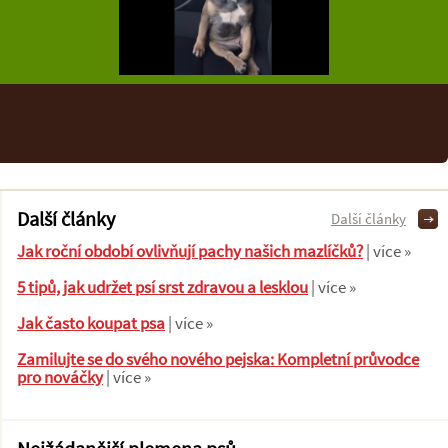
Další články
Další články
Jak roční období ovlivňují pachy našich mazlíčků?
| více »
5 tipů, jak udržet psí srst zdravou a lesklou
| více »
Jak často koupat psa
| více »
Zamilujte se do svého nového pejska: Kompletní průvodce
pro nováčky
| více »