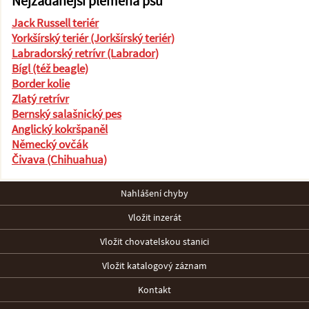
Nejžádanější plemena psů
Jack Russell teriér
Yorkšírský teriér (Jorkšírský teriér)
Labradorský retrívr (Labrador)
Bígl (též beagle)
Border kolie
Zlatý retrívr
Bernský salašnický pes
Anglický kokršpaněl
Německý ovčák
Čivava (Chihuahua)
Nahlášení chyby
Vložit inzerát
Vložit chovatelskou stanici
Vložit katalogový záznam
Kontakt