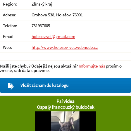
Region:
Zlínský kraj
Adresa:
Grohova 538, Holešov, 76901
Telefon:
731937605
Email:
holesov.vet@gmail.com
Web:
http://www.holesov-vet.webnode.cz
Našli jste chybu? Údaje již nejsou aktuální?
Informujte nás
prosím o
změně, rádi data upravíme.
Vložit záznam do katalogu
Psí videa
Ospalý francouzký buldoček