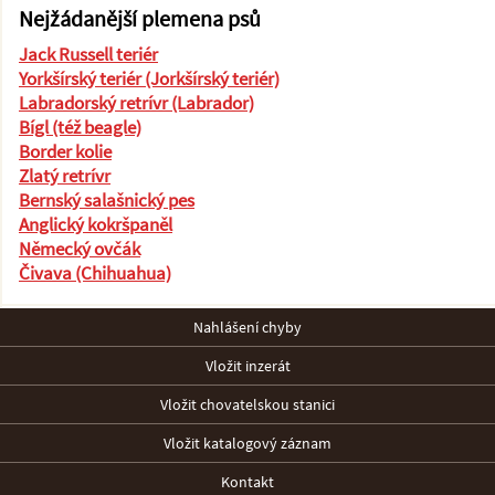
Nejžádanější plemena psů
Jack Russell teriér
Yorkšírský teriér (Jorkšírský teriér)
Labradorský retrívr (Labrador)
Bígl (též beagle)
Border kolie
Zlatý retrívr
Bernský salašnický pes
Anglický kokršpaněl
Německý ovčák
Čivava (Chihuahua)
Nahlášení chyby
Vložit inzerát
Vložit chovatelskou stanici
Vložit katalogový záznam
Kontakt