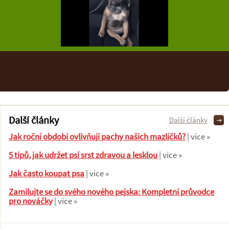
Další články
Další články
Jak roční období ovlivňují pachy našich mazlíčků?
| více »
5 tipů, jak udržet psí srst zdravou a lesklou
| více »
Jak často koupat psa
| více »
Zamilujte se do svého nového pejska: Kompletní průvodce
pro nováčky
| více »