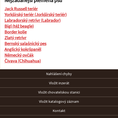
Nejžádanější plemena psů
Jack Russell teriér
Yorkšírský teriér (Jorkšírský teriér)
Labradorský retrívr (Labrador)
Bígl (též beagle)
Border kolie
Zlatý retrívr
Bernský salašnický pes
Anglický kokršpaněl
Německý ovčák
Čivava (Chihuahua)
Nahlášení chyby
Vložit inzerát
Vložit chovatelskou stanici
Vložit katalogový záznam
Kontakt