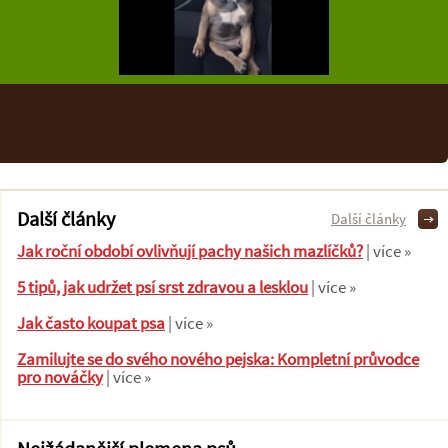
Další články
Další články
Jak roční období ovlivňují pachy našich mazlíčků?
| více »
5 tipů, jak udržet psí srst zdravou a lesklou
| více »
Jak často koupat psa
| více »
Zamilujte se do svého nového pejska: Kompletní průvodce
pro nováčky
| více »