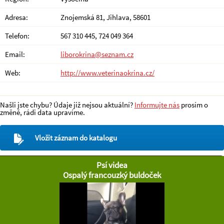
Adresa:
Znojemská 81, Jihlava, 58601
Telefon:
567 310 445, 724 049 364
Email:
liborokrina@seznam.cz
Web:
http://www.veterinaokrina.cz/
Našli jste chybu? Údaje již nejsou aktuální?
Informujte nás
prosím o
změně, rádi data upravíme.
Vložit záznam do katalogu
Psí videa
Ospalý francouzký buldoček