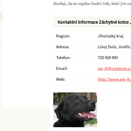
doufají, že se najdou hodní lidé, kteří jim
Kontaktní informace Záchytné kotce 
Region:
Jihočeský kraj
Adresa:
Líšný Dvůr, Jindři
Telefon:
720 428 993
Email:
psi-jh@centrum.c
Web:
http://www.psi-jh