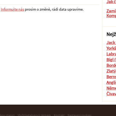
Jak č
?
Informujte nás
prosím o změně, rádi data upravíme.
Zamil
Komp
Nejž
Jack 
Yorkš
Labra
Bígl 
Borde
Zlatý
Berns
Angli
Něme
Čiva
skou stanici
Vložit katalogový záznam
Kontakt
Nastavení cookies