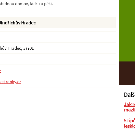
 nabídnou domov, lásku a péči.
Jindřichův Hradec
chův Hradec, 37701
z
.estranky.cz
Dalš
Jak r
mazl
5 tip
leskl