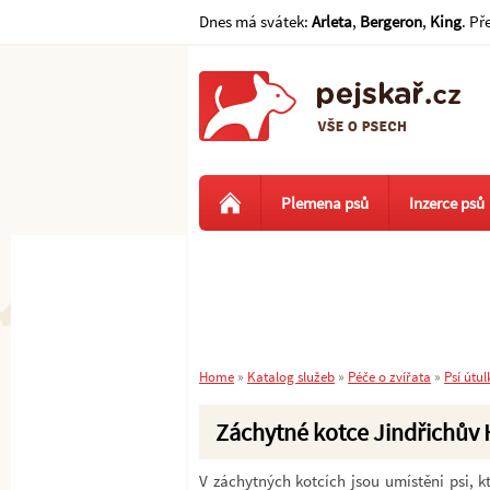
Dnes má svátek:
Arleta
,
Bergeron
,
King
. Př
Plemena psů
Inzerce psů
Home
»
Katalog služeb
»
Péče o zvířata
»
Psí útul
Záchytné kotce Jindřichův
V záchytných kotcích jsou umístěni psi, 