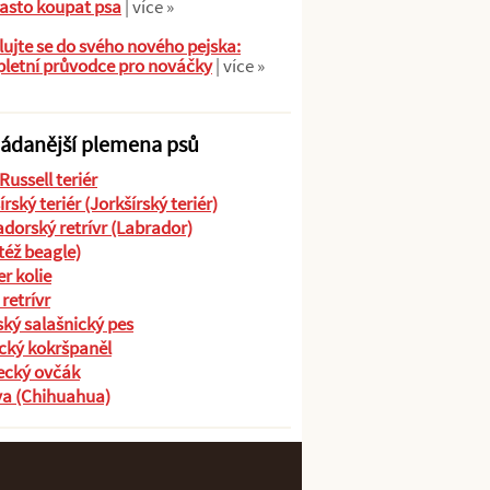
asto koupat psa
| více »
ujte se do svého nového pejska:
letní průvodce pro nováčky
| více »
ádanější plemena psů
Russell teriér
írský teriér (Jorkšírský teriér)
dorský retrívr (Labrador)
(též beagle)
r kolie
 retrívr
ký salašnický pes
cký kokršpaněl
cký ovčák
va (Chihuahua)