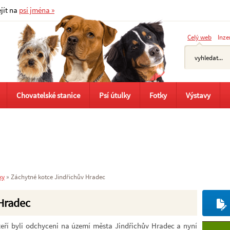
ejít na
psí jména »
Celý web
Inze
Chovatelské stanice
Psí útulky
Fotky
Výstavy
ky
»
Záchytné kotce Jindřichův Hradec
 Hradec
kteří byli odchyceni na území města Jindřichův Hradec a nyní