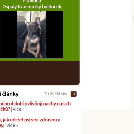
Psí videa
Ospalý francouzký buldoček
í články
Další články
oční období ovlivňují pachy našich
íčků?
| více »
ů, jak udržet psí srst zdravou a
ou
| více »