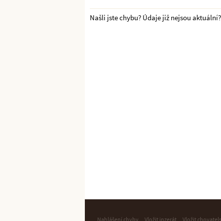
Našli jste chybu? Údaje již nejsou aktuální
Nahlášení chyby
Vložit inzerát
Vložit chovatel