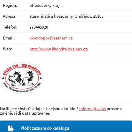
Region:
Středočeský kraj
Adresa:
staré hřiště u hvězdárny, Ondřejov, 25165
Telefon:
773445920
Email:
kkondrejov@seznam.cz
Web:
http://www.kkondrejov.unas.cz/
Našli jste chybu? Údaje již nejsou aktuální?
Informujte nás
prosím o
změně, rádi data upravíme.
Vložit záznam do katalogu