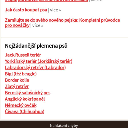
Jak často koupat psa
| více »
Zamilujte se do svého nového pejska: Kompletní průvodce
pro nováčky
| více »
Nejžádanější plemena psů
Jack Russell teriér
Yorkšírský teriér (Jorkšírský teriér)
Labradorský retrívr (Labrador)
Bígl (též beagle)
Border kolie
Zlatý retrívr
Bernský salašnický pes
Anglický kokršpaněl
Německý ovčák
Čivava (Chihuahua)
Nahlášení chyby