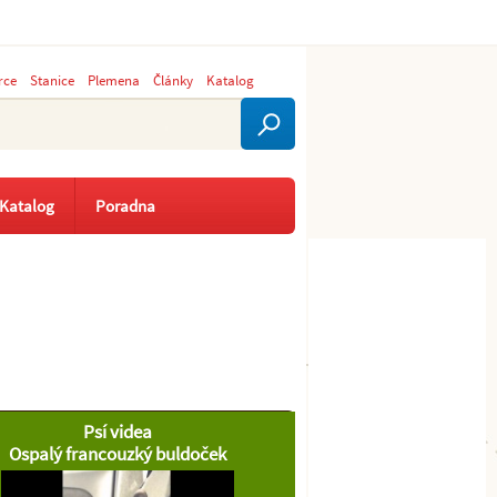
rce
Stanice
Plemena
Články
Katalog
Katalog
Poradna
Psí videa
Ospalý francouzký buldoček