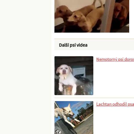
Další psí videa
Nemotorný psí doro
Lachtan odhodil psa