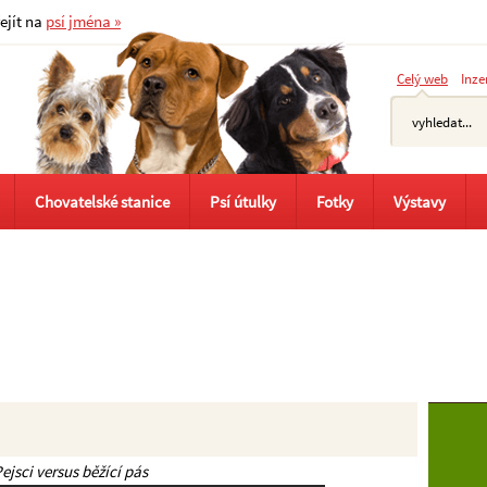
řejít na
psí jména »
Celý web
Inze
Chovatelské stanice
Psí útulky
Fotky
Výstavy
ejsci versus běžící pás