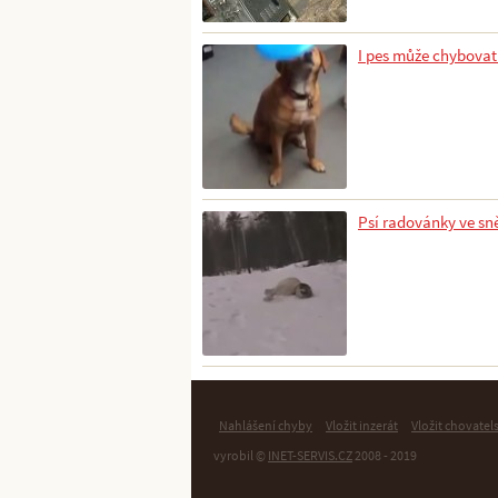
I pes může chybovat 
Psí radovánky ve sn
Nahlášení chyby
Vložit inzerát
Vložit chovatel
vyrobil ©
INET-SERVIS.CZ
2008 - 2019