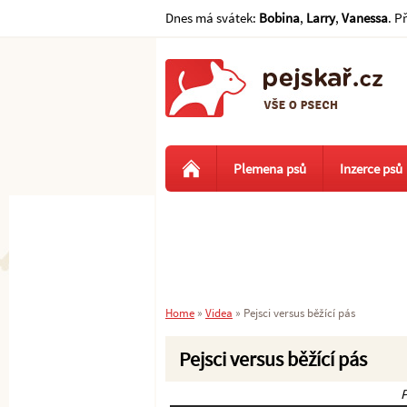
Dnes má svátek:
Bobina
,
Larry
,
Vanessa
. P
Plemena psů
Inzerce psů
Home
»
Videa
»
Pejsci versus běžící pás
Pejsci versus běžící pás
P