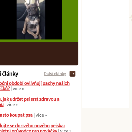
í články
Další články
oční období ovlivňují pachy našich
íčků?
| více »
ů, jak udržet psí srst zdravou a
ou
| více »
asto koupat psa
| více »
ujte se do svého nového pejska:
letní průvodce pro nováčky
| více »