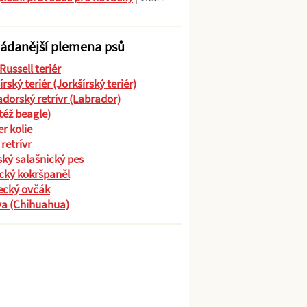
ádanější plemena psů
Russell teriér
írský teriér (Jorkšírský teriér)
dorský retrívr (Labrador)
(též beagle)
r kolie
 retrívr
ký salašnický pes
cký kokršpaněl
cký ovčák
va (Chihuahua)