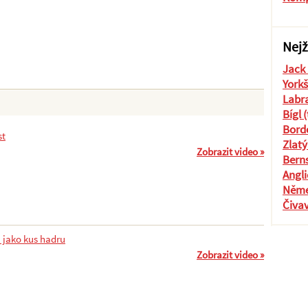
Nejž
Jack 
Yorkš
Labra
Bígl 
Borde
st
Zlatý
Zobrazit video »
Berns
Angli
Něme
Čiva
 jako kus hadru
Zobrazit video »