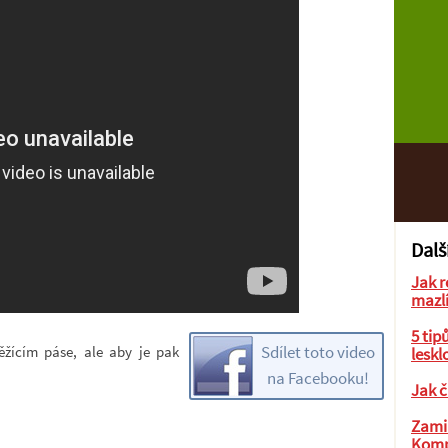
Dalš
Jak r
mazl
5 tip
Sdílet toto video
ěžícím páse, ale aby je pak
leskl
na Facebooku!
Jak č
Zamil
Komp