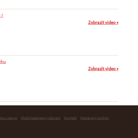
:)
Zobrazit video »
ěhu
Zobrazit video »
skou stanici
Vložit katalogový záznam
Kontakt
Nastavení cookies