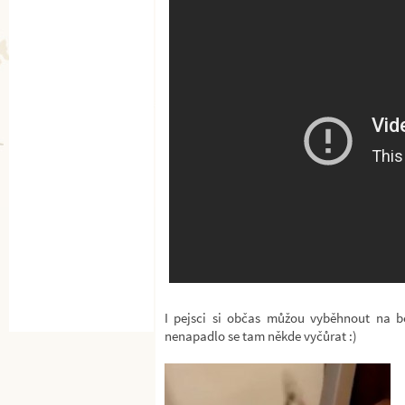
I pejsci si občas můžou vyběhnout na b
nenapadlo se tam někde vyčůrat :)