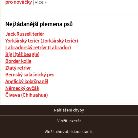
pro nováčky
| více »
Nejžádanější plemena psů
Jack Russell teriér
Yorkšírský teriér (Jorkšírský teriér)
Labradorský retrívr (Labrador)
Bígl (též beagle)
Border kolie
Zlatý retrívr
Bernský salašnický pes
Anglický kokršpaněl
Německý ovčák
Čivava (Chihuahua)
Nahlášení chyby
Vložit inzerát
Vložit chovatelskou stanici