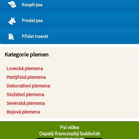
Koupit psa
Prodat psa
Přidat inzerát
Kategorie plemen
Lovecká plemena
Pastýřská plemena
Dekorativní plemena
Služební plemena
Severská plemena
Bojová plemena
Psí videa
Ospalý francouzký buldoček