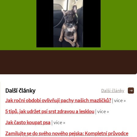
Další články
Další články
Jak roční období ovlivňují pachy našich mazlíčků?
| více »
5 tipů, jak udržet psí srst zdravou a lesklou
| více »
Jak často koupat psa
| více »
Zamilujte se do svého nového pejska: Kompletní průvodce