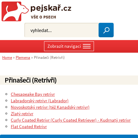
Zobrazit navigaci
Home
»
Plemena
»
Přinašeči (Retrívři)
Přinašeči (Retrívři)
Chesapeake Bay retrívr
Labradorský retrívr (Labrador)
Novoskotský retrívr (též Kanadský retrívr)
Zlatý retrívr
Curly Coated Retrívr (Curly Coated Retriever) - Kudrnatý retrívr
Flat Coated Retrívr