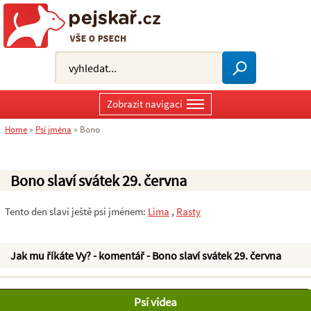
Zobrazit navigaci
Home
»
Psí jména
»
Bono
Bono slaví svátek 29. června
Tento den slaví ještě psi jménem:
Lima
,
Rasty
Jak mu říkáte Vy? - komentář - Bono slaví svátek 29. června
Psí videa