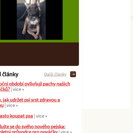
í články
Další články
oční období ovlivňují pachy našich
íčků?
| více »
ů, jak udržet psí srst zdravou a
ou
| více »
asto koupat psa
| více »
ujte se do svého nového pejska:
letní průvodce pro nováčky
| více »