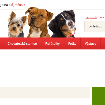
ejít na
psí jména »
Celý web
Inze
Chovatelské stanice
Psí útulky
Fotky
Výstavy