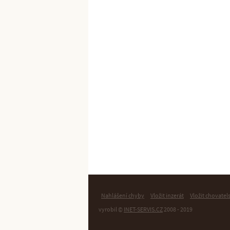
Nahlášení chyby
Vložit inzerát
Vložit chovatel
vyrobil ©
INET-SERVIS.CZ
2008 - 2019