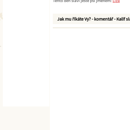
Tento den slaví ještě psi jménem:
Líza
Jak mu říkáte Vy? - komentář - Kalif s