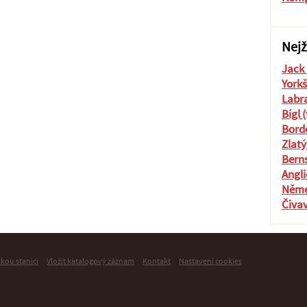
Nejž
Jack 
Yorkš
Labra
Bígl 
Borde
Zlatý
Berns
Angli
Něme
Čiva
skou stanici
Vložit katalogový záznam
Kontakt
Nastavení cookies