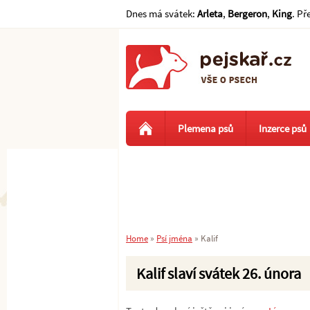
Dnes má svátek:
Arleta
,
Bergeron
,
King
. Př
Plemena psů
Inzerce psů
Home
»
Psí jména
»
Kalif
Kalif slaví svátek 26. února