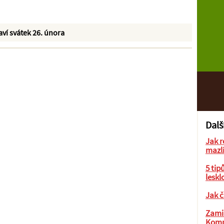
laví svátek 26. února
Dalš
Jak r
mazl
5 tip
leskl
Jak č
Zamil
Komp