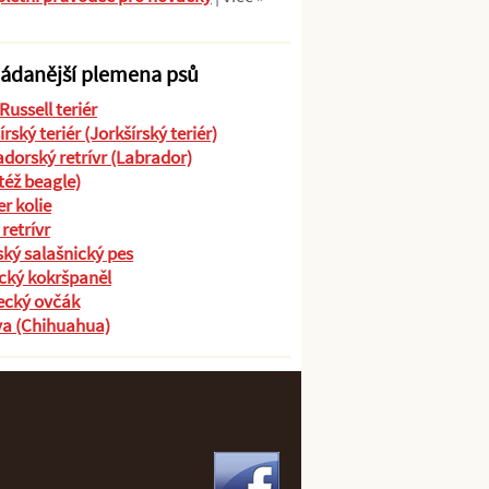
ádanější plemena psů
Russell teriér
írský teriér (Jorkšírský teriér)
dorský retrívr (Labrador)
(též beagle)
r kolie
 retrívr
ký salašnický pes
cký kokršpaněl
cký ovčák
va (Chihuahua)