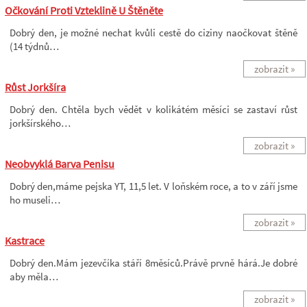
Očkování Proti Vzteklině U Štěněte
Dobrý den, je možné nechat kvůli cestě do ciziny naočkovat štěně
(14 týdnů…
zobrazit »
Růst Jorkšíra
Dobrý den. Chtěla bych vědět v kolikátém měsíci se zastaví růst
jorkšírského…
zobrazit »
Neobvyklá Barva Penisu
Dobrý den,máme pejska YT, 11,5 let. V loňském roce, a to v září jsme
ho museli…
zobrazit »
Kastrace
Dobrý den.Mám jezevčíka stáří 8měsíců.Právě prvně hárá.Je dobré
aby měla…
zobrazit »