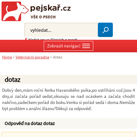
✗
hledat jen ve článcích o psech
Zobrazit navigaci
Home
»
Veterinární poradna
»
dotaz
dotaz
Dobrý den,mám roční fenku Havanského psíka,po ostříhání což jsou 4
dny,si začala pořád sedat,okusuju se nad ocáskem a začala chodit
nakřivo,zadečkem pořád do boku.Venku si pořád sedá i doma.Nemůže
být problém s anální žlázou?Děkuji za odpověď.
Odpověď na dotaz dotaz