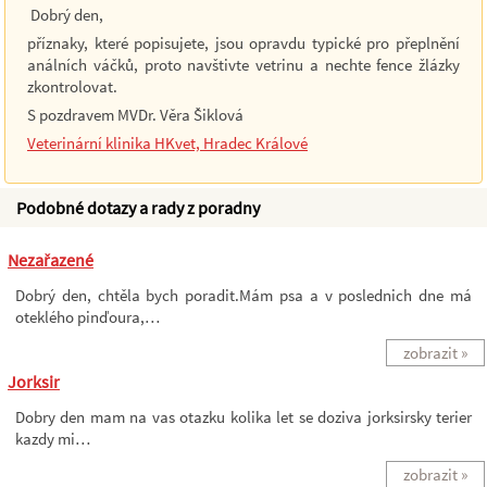
Dobrý den,
příznaky, které popisujete, jsou opravdu typické pro přeplnění
análních váčků, proto navštivte vetrinu a nechte fence žlázky
zkontrolovat.
S pozdravem MVDr. Věra Šiklová
Veterinární klinika HKvet, Hradec Králové
Podobné dotazy a rady z poradny
Nezařazené
Dobrý den, chtěla bych poradit.Mám psa a v poslednich dne má
oteklého pinďoura,…
zobrazit »
Jorksir
Dobry den mam na vas otazku kolika let se doziva jorksirsky terier
kazdy mi…
zobrazit »