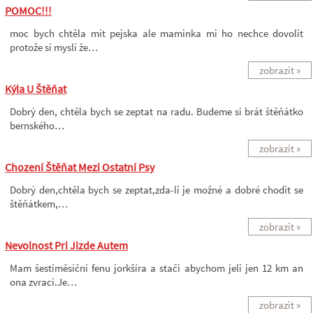
POMOC!!!
moc bych chtěla mít pejska ale maminka mi ho nechce dovolit
protože si myslí že…
zobrazit »
Kýla U Štěňat
Dobrý den, chtěla bych se zeptat na radu. Budeme si brát štěňátko
bernského…
zobrazit »
Chození Štěňat Mezi Ostatní Psy
Dobrý den,chtěla bych se zeptat,zda-li je možné a dobré chodit se
štěňátkem,…
zobrazit »
Nevolnost Pri Jizde Autem
Mam šestiměsíční fenu jorkšíra a stači abychom jeli jen 12 km an
ona zvrací.Je…
zobrazit »