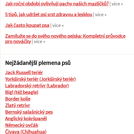
Jak roční období ovlivňují pachy našich mazlíčků?
| více »
5 tipů, jak udržet psí srst zdravou a lesklou
| více »
Jak často koupat psa
| více »
Zamilujte se do svého nového pejska: Kompletní průvodce
pro nováčky
| více »
Nejžádanější plemena psů
Jack Russell teriér
Yorkšírský teriér (Jorkšírský teriér)
Labradorský retrívr (Labrador)
Bígl (též beagle)
Border kolie
Zlatý retrívr
Bernský salašnický pes
Anglický kokršpaněl
Německý ovčák
Čivava (Chihuahua)