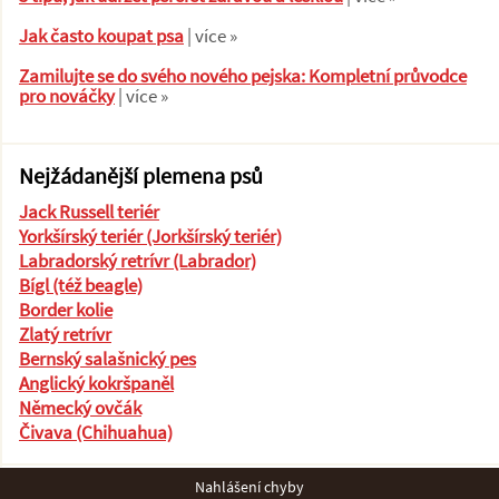
Jak často koupat psa
| více »
Zamilujte se do svého nového pejska: Kompletní průvodce
pro nováčky
| více »
Nejžádanější plemena psů
Jack Russell teriér
Yorkšírský teriér (Jorkšírský teriér)
Labradorský retrívr (Labrador)
Bígl (též beagle)
Border kolie
Zlatý retrívr
Bernský salašnický pes
Anglický kokršpaněl
Německý ovčák
Čivava (Chihuahua)
Nahlášení chyby