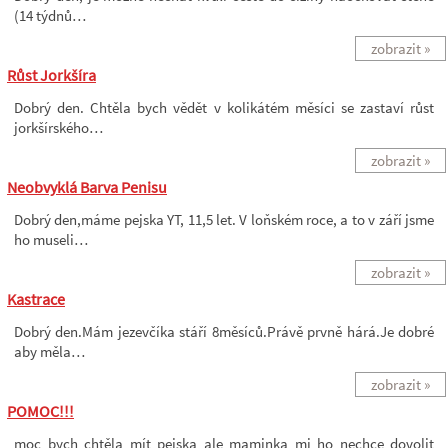
(14 týdnů…
zobrazit »
Růst Jorkšíra
Dobrý den. Chtěla bych vědět v kolikátém měsíci se zastaví růst
jorkšírského…
zobrazit »
Neobvyklá Barva Penisu
Dobrý den,máme pejska YT, 11,5 let. V loňském roce, a to v září jsme
ho museli…
zobrazit »
Kastrace
Dobrý den.Mám jezevčíka stáří 8měsíců.Právě prvně hárá.Je dobré
aby měla…
zobrazit »
POMOC!!!
moc bych chtěla mít pejska ale maminka mi ho nechce dovolit