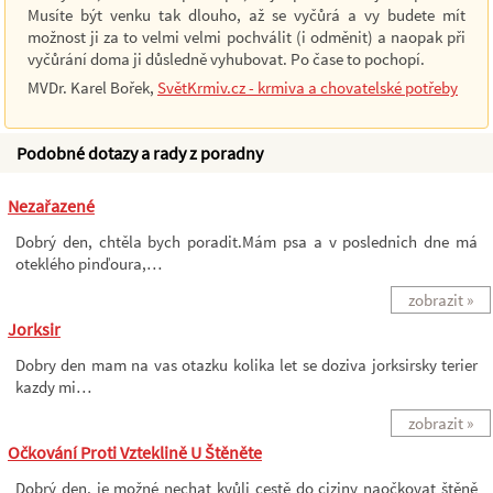
Musíte být venku tak dlouho, až se vyčůrá a vy budete mít
možnost ji za to velmi velmi pochválit (i odměnit) a naopak při
vyčůrání doma ji důsledně vyhubovat. Po čase to pochopí.
MVDr. Karel Bořek,
SvětKrmiv.cz - krmiva a chovatelské potřeby
Podobné dotazy a rady z poradny
Nezařazené
Dobrý den, chtěla bych poradit.Mám psa a v poslednich dne má
oteklého pinďoura,…
zobrazit »
Jorksir
Dobry den mam na vas otazku kolika let se doziva jorksirsky terier
kazdy mi…
zobrazit »
Očkování Proti Vzteklině U Štěněte
Dobrý den, je možné nechat kvůli cestě do ciziny naočkovat štěně