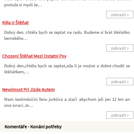
protože si myslí že…
zobrazit »
Kýla U Štěňat
Dobrý den, chtěla bych se zeptat na radu. Budeme si brát štěňátko
bernského…
zobrazit »
Chození Štěňat Mezi Ostatní Psy
Dobrý den,chtěla bych se zeptat,zda-li je možné a dobré chodit se
štěňátkem,…
zobrazit »
Nevolnost Pri Jizde Autem
Mam šestiměsíční fenu jorkšíra a stači abychom jeli jen 12 km an
ona zvrací.Je…
zobrazit »
Komentáře - Konání potřeby