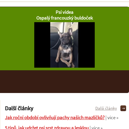
Psí videa
Ospalý francouzký buldoček
Další články
Další články
Jak roční období ovlivňují pachy našich mazlíčků?
| více »
5 tipů, jak udržet psí srst zdravou a lesklou
| více »