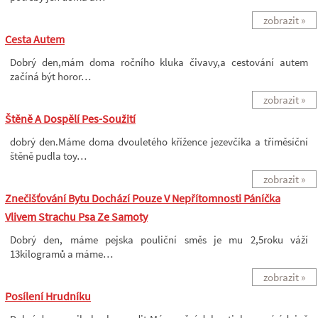
zobrazit »
Cesta Autem
Dobrý den,mám doma ročního kluka čivavy,a cestování autem
začíná být horor…
zobrazit »
Štěně A Dospělí Pes-Soužití
dobrý den.Máme doma dvouletého křížence jezevčíka a tříměsíční
štěně pudla toy…
zobrazit »
Znečišťování Bytu Dochází Pouze V Nepřítomnosti Páníčka
Vlivem Strachu Psa Ze Samoty
Dobrý den, máme pejska pouliční směs je mu 2,5roku váží
13kilogramů a máme…
zobrazit »
Posílení Hrudníku