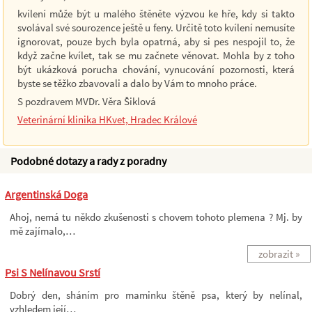
kvílení může být u malého štěněte výzvou ke hře, kdy si takto
svolával své sourozence ještě u feny. Určitě toto kvílení nemusíte
ignorovat, pouze bych byla opatrná, aby si pes nespojil to, že
když začne kvílet, tak se mu začnete věnovat. Mohla by z toho
být ukázková porucha chování, vynucování pozornosti, která
byste se těžko zbavovali a dalo by Vám to mnoho práce.
S pozdravem MVDr. Věra Šiklová
Veterinární klinika HKvet, Hradec Králové
Podobné dotazy a rady z poradny
Argentinská Doga
Ahoj, nemá tu někdo zkušenosti s chovem tohoto plemena ? Mj. by
mě zajímalo,…
zobrazit »
Psi S Nelínavou Srstí
Dobrý den, sháním pro maminku štěně psa, který by nelínal,
vzhledem její…