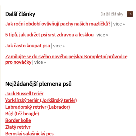
Další články
Další články
Jak roční období ovlivňují pachy našich mazlíčků?
| více »
5 tipů, jak udržet psí srst zdravou a lesklou
| více »
Jak často koupat psa
| více »
Zamilujte se do svého nového pejska: Kompletní průvodce
pro nováčky
| více »
Nejžádanější plemena psů
Jack Russell teriér
Yorkšírský teriér (Jorkšírský teriér)
Labradorský retrívr (Labrador)
Bígl (též beagle)
Border kolie
Zlatý retrívr
Bernský salašnický pes