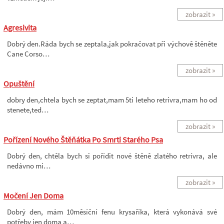
zobrazit »
Agresivita
Dobrý den.Ráda bych se zeptala,jak pokračovat při výchově štěněte
Cane Corso…
zobrazit »
Opuštění
dobry den,chtela bych se zeptat,mam 5ti leteho retrivra,mam ho od
stenete,ted…
zobrazit »
Pořízení Nového Štěňátka Po Smrti Starého Psa
Dobrý den, chtěla bych si pořídit nové štěně zlatého retrívra, ale
nedávno mi…
zobrazit »
Močení Jen Doma
Dobrý den, mám 10měsíční fenu krysaříka, která vykonává své
potřeby jen doma a…