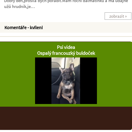
Dobrý den,prosila bych poradit.Mám roční dalmatinku a má údajně
užší hrudník,je…
zobrazit »
Komentáře - kvíleni
Psí videa
Ospalý francouzký buldoček