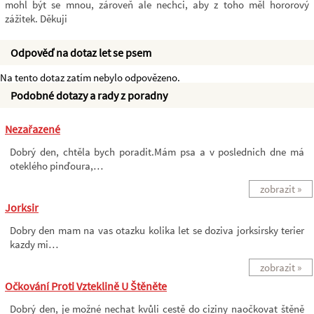
mohl být se mnou, zároveň ale nechci, aby z toho měl hororový
zážitek. Děkuji
Odpověď na dotaz let se psem
Na tento dotaz zatím nebylo odpovězeno.
Podobné dotazy a rady z poradny
Nezařazené
Dobrý den, chtěla bych poradit.Mám psa a v poslednich dne má
oteklého pinďoura,…
zobrazit »
Jorksir
Dobry den mam na vas otazku kolika let se doziva jorksirsky terier
kazdy mi…
zobrazit »
Očkování Proti Vzteklině U Štěněte
Dobrý den, je možné nechat kvůli cestě do ciziny naočkovat štěně