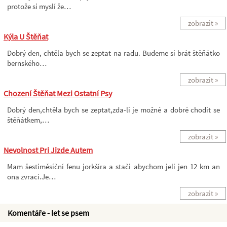
protože si myslí že…
zobrazit »
Kýla U Štěňat
Dobrý den, chtěla bych se zeptat na radu. Budeme si brát štěňátko
bernského…
zobrazit »
Chození Štěňat Mezi Ostatní Psy
Dobrý den,chtěla bych se zeptat,zda-li je možné a dobré chodit se
štěňátkem,…
zobrazit »
Nevolnost Pri Jizde Autem
Mam šestiměsíční fenu jorkšíra a stači abychom jeli jen 12 km an
ona zvrací.Je…
zobrazit »
Komentáře - let se psem