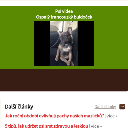
Psí videa
Ospalý francouzký buldoček
Další články
Další články
Jak roční období ovlivňují pachy našich mazlíčků?
| více »
5 tipů, jak udržet psí srst zdravou a lesklou
| více »