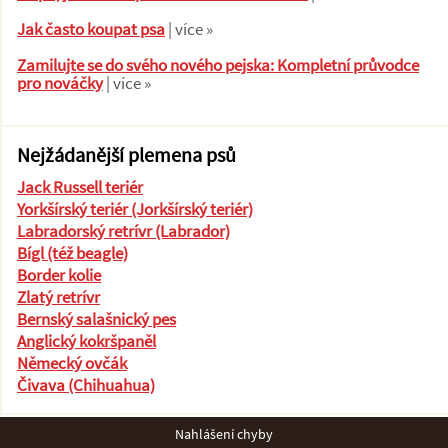
Jak často koupat psa
| více »
Zamilujte se do svého nového pejska: Kompletní průvodce
pro nováčky
| více »
Nejžádanější plemena psů
Jack Russell teriér
Yorkšírský teriér (Jorkšírský teriér)
Labradorský retrívr (Labrador)
Bígl (též beagle)
Border kolie
Zlatý retrívr
Bernský salašnický pes
Anglický kokršpaněl
Německý ovčák
Čivava (Chihuahua)
Nahlášení chyby