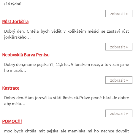
(14 týdnů…
zobrazit »
Růst Jorkšíra
Dobrý den. Chtěla bych vědět v kolikátém měsíci se zastaví růst
jorkšírského…
zobrazit »
Neobvyklá Barva Penisu
Dobrý den,máme pejska YT, 11,5 let. V loňském roce, a to v září jsme
ho museli…
zobrazit »
Kastrace
Dobrý den.Mám jezevčíka stáří 8měsíců.Právě prvně hárá.Je dobré
aby měla…
zobrazit »
POMOC!!!
moc bych chtěla mít pejska ale maminka mi ho nechce dovolit