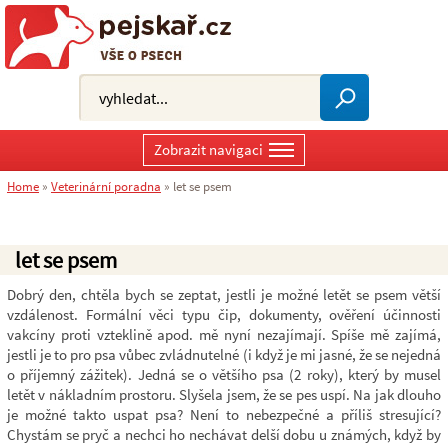
Zobrazit navigaci
Home
»
Veterinární poradna
»
let se psem
let se psem
Dobrý den, chtěla bych se zeptat, jestli je možné letět se psem větší
vzdálenost. Formální věci typu čip, dokumenty, ověření účinnosti
vakcíny proti vzteklině apod. mě nyní nezajímají. Spíše mě zajímá,
jestli je to pro psa vůbec zvládnutelné (i když je mi jasné, že se nejedná
o příjemný zážitek). Jedná se o většího psa (2 roky), který by musel
letět v nákladním prostoru. Slyšela jsem, že se pes uspí. Na jak dlouho
je možné takto uspat psa? Není to nebezpečné a příliš stresující?
Chystám se pryč a nechci ho nechávat delší dobu u známých, když by