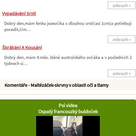
zobrazit »
Vypadávání Srsti
Dobrý den,mám fenku jezevčíka s dlouhou srstí(asi 1cm)a potřebuji
poradit,čím…
zobrazit »
Škrábání A Kousání
Dobrý den, mám 4.měs. štěně australského ovčáka a v posledních 2
týdnech si…
zobrazit »
Komentáře - Maltézáček-skrvny v oblasti očí a tlamy
Psí videa
Ospalý francouzký buldoček