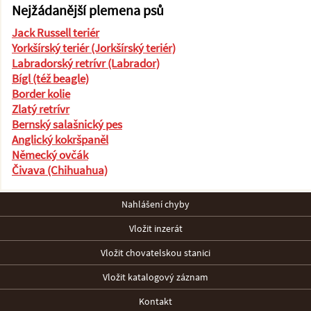
Nejžádanější plemena psů
Jack Russell teriér
Yorkšírský teriér (Jorkšírský teriér)
Labradorský retrívr (Labrador)
Bígl (též beagle)
Border kolie
Zlatý retrívr
Bernský salašnický pes
Anglický kokršpaněl
Německý ovčák
Čivava (Chihuahua)
Nahlášení chyby
Vložit inzerát
Vložit chovatelskou stanici
Vložit katalogový záznam
Kontakt