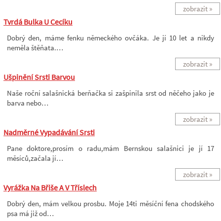
zobrazit »
Tvrdá Bulka U Cecíku
Dobrý den, máme fenku německého ovčáka. Je jí 10 let a nikdy
neměla štěňata.…
zobrazit »
Ušpinění Srsti Barvou
Naše roční salašnická berňačka si zašpinila srst od něčeho jako je
barva nebo…
zobrazit »
Nadměrné Vypadávání Srsti
Pane doktore,prosím o radu,mám Bernskou salašnici je jí 17
měsíců,začala jí…
zobrazit »
Vyrážka Na Břiše A V Tříslech
Dobrý den, mám velkou prosbu. Moje 14ti měsíční fena chodského
psa má již od…