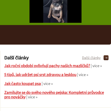
Další články
Další články
Jak roční období ovlivňují pachy našich mazlíčků?
| více »
5 tipů, jak udržet psí srst zdravou a lesklou
| více »
Jak často koupat psa
| více »
Zamilujte se do svého nového pejska: Kompletní průvodce
pro nováčky
| více »