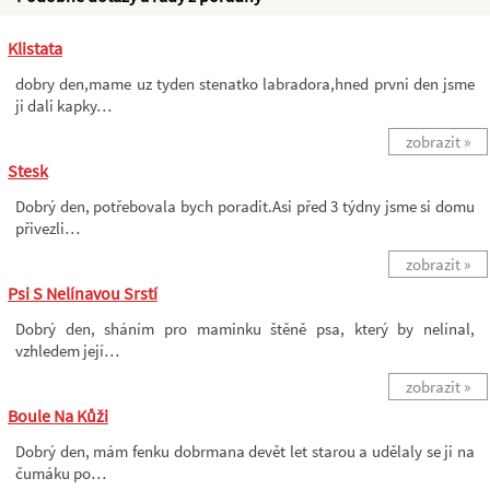
Klistata
dobry den,mame uz tyden stenatko labradora,hned prvni den jsme
ji dali kapky…
zobrazit »
Stesk
Dobrý den, potřebovala bych poradit.Asi před 3 týdny jsme si domu
přivezli…
zobrazit »
Psi S Nelínavou Srstí
Dobrý den, sháním pro maminku štěně psa, který by nelínal,
vzhledem její…
zobrazit »
Boule Na Kůži
Dobrý den, mám fenku dobrmana devět let starou a udělaly se ji na
čumáku po…