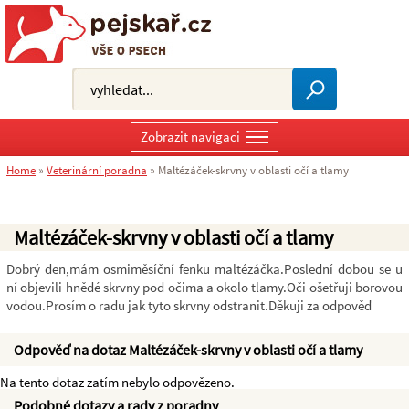
Zobrazit navigaci
Home
»
Veterinární poradna
»
Maltézáček-skrvny v oblasti očí a tlamy
Maltézáček-skrvny v oblasti očí a tlamy
Dobrý den,mám osmiměsíční fenku maltézáčka.Poslední dobou se u
ní objevili hnědé skrvny pod očima a okolo tlamy.Oči ošetřuji borovou
vodou.Prosím o radu jak tyto skrvny odstranit.Děkuji za odpověď
Odpověď na dotaz Maltézáček-skrvny v oblasti očí a tlamy
Na tento dotaz zatím nebylo odpovězeno.
Podobné dotazy a rady z poradny