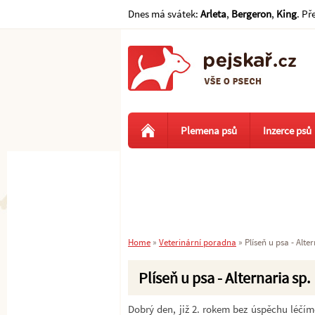
Dnes má svátek:
Arleta
,
Bergeron
,
King
. Př
Plemena psů
Inzerce psů
Home
»
Veterinární poradna
»
Plíseň u psa - Alter
Plíseň u psa - Alternaria sp.
Dobrý den, již 2. rokem bez úspěchu léčím