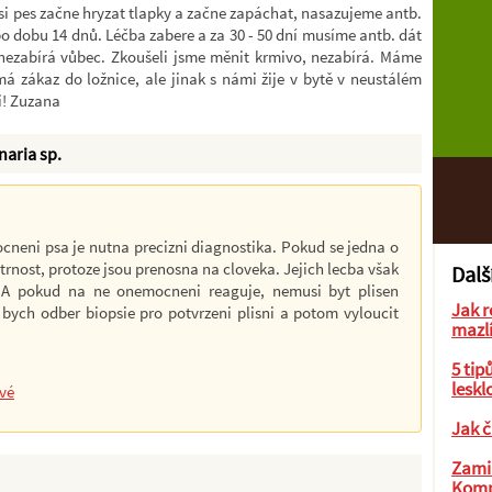
e si pes začne hryzat tlapky a začne zapáchat, nasazujeme antb.
po dobu 14 dnů. Léčba zabere a za 30 - 50 dní musíme antb. dát
nezabírá vůbec. Zkoušeli jsme měnit krmivo, nezabírá. Máme
á zákaz do ložnice, ale jinak s námi žije v bytě v neustálém
i! Zuzana
naria sp.
cneni psa je nutna precizni diagnostika. Pokud se jedna o
rnost, protoze jsou prenosna na cloveka. Jejich lecba však
Dalš
k. A pokud na ne onemocneni reaguje, nemusi byt plisen
Jak r
ych odber biopsie pro potvrzeni plisni a potom vyloucit
mazl
5 tip
leskl
ové
Jak č
Zamil
Komp