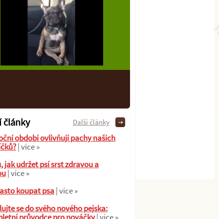
í články
Další články
oční období ovlivňují pachy našich
íčků?
| více »
ů, jak udržet psí srst zdravou a
ou
| více »
asto koupat psa
| více »
ujte se do svého nového pejska:
letní průvodce pro nováčky
| více »