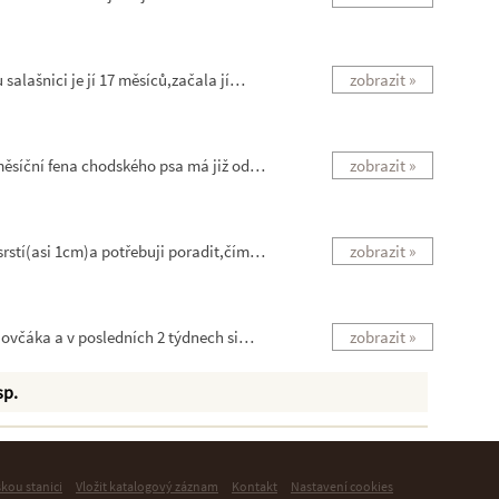
alašnici je jí 17 měsíců,začala jí…
zobrazit »
měsíční fena chodského psa má již od…
zobrazit »
rstí(asi 1cm)a potřebuji poradit,čím…
zobrazit »
 ovčáka a v posledních 2 týdnech si…
zobrazit »
sp.
skou stanici
Vložit katalogový záznam
Kontakt
Nastavení cookies