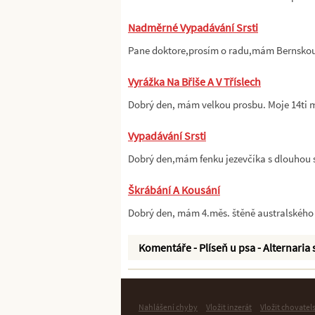
Nadměrné Vypadávání Srsti
Pane doktore,prosím o radu,mám Bernskou s
Vyrážka Na Břiše A V Tříslech
Dobrý den, mám velkou prosbu. Moje 14ti 
Vypadávání Srsti
Dobrý den,mám fenku jezevčíka s dlouhou s
Škrábání A Kousání
Dobrý den, mám 4.měs. štěně australského
Komentáře - Plíseň u psa - Alternaria 
Nahlášení chyby
Vložit inzerát
Vložit chovatel