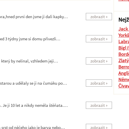
ra,hned prvni den jsme ji dali kapky…
zobrazit »
Nejž
Jack 
Yorkš
ed 3 týdny jsme si domu přivezli…
zobrazit »
Labra
Bígl 
Borde
Zlatý
který by nelínal, vzhledem její…
zobrazit »
Berns
Angli
Něme
starou a udělaly se ji na čumáku po…
zobrazit »
Čiva
Je jí 10 let a nikdy neměla štěňata.…
zobrazit »
a srst od něčeho jako je barva nebo…
zobrazit »