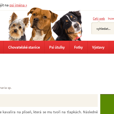
ejít na
psí jména »
Celý web
Inze
Chovatelské stanice
Psí útulky
Fotky
Výstavy
naria sp.
e kavalíra na plíseň, která se mu tvoří na tlapkách. Následně