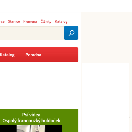
rce
Stanice
Plemena
Články
Katalog
Katalog
Poradna
Psí videa
Ospalý francouzký buldoček