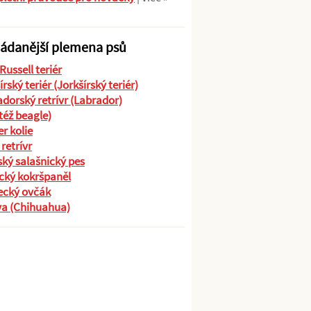
ádanější plemena psů
Russell teriér
írský teriér (Jorkšírský teriér)
dorský retrívr (Labrador)
(též beagle)
r kolie
 retrívr
ký salašnický pes
cký kokršpaněl
cký ovčák
va (Chihuahua)