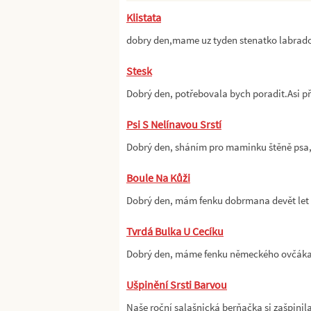
Klistata
dobry den,mame uz tyden stenatko labrado
Stesk
Dobrý den, potřebovala bych poradit.Asi př
Psi S Nelínavou Srstí
Dobrý den, sháním pro maminku štěně psa, 
Boule Na Kůži
Dobrý den, mám fenku dobrmana devět let 
Tvrdá Bulka U Cecíku
Dobrý den, máme fenku německého ovčáka. 
Ušpinění Srsti Barvou
Naše roční salašnická berňačka si zašpinil