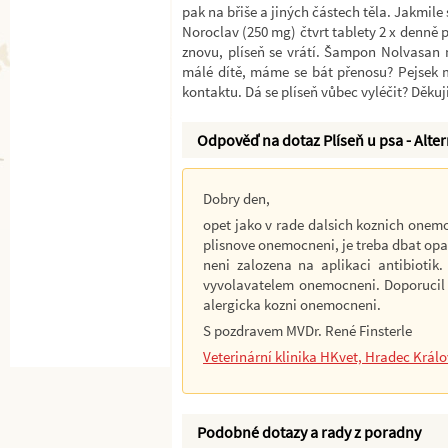
pak na břiše a jiných částech těla. Jakmil
Noroclav (250 mg) čtvrt tablety 2 x denně 
znovu, plíseň se vrátí. Šampon Nolvasan 
málé dítě, máme se bát přenosu? Pejsek m
kontaktu. Dá se plíseň vůbec vyléčit? Děkuj
Odpověď na dotaz Plíseň u psa - Alter
Dobry den,
opet jako v rade dalsich koznich onemo
plisnove onemocneni, je treba dbat opat
neni zalozena na aplikaci antibioti
vyvolavatelem onemocneni. Doporucil b
alergicka kozni onemocneni.
S pozdravem MVDr. René Finsterle
Veterinární klinika HKvet, Hradec Král
Podobné dotazy a rady z poradny