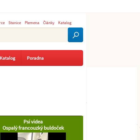
rce
Stanice
Plemena
Články
Katalog
Katalog
Poradna
Psí videa
Ospalý francouzký buldoček