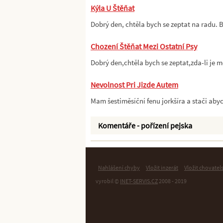
Kýla U Štěňat
Dobrý den, chtěla bych se zeptat na radu.
Chození Štěňat Mezi Ostatní Psy
Dobrý den,chtěla bych se zeptat,zda-li je
Nevolnost Pri Jizde Autem
Mam šestiměsíční fenu jorkšíra a stači aby
Komentáře - pořízení pejska
Nahlášení chyby
Vložit inzerát
Vložit chovatel
vyrobil ©
INET-SERVIS.CZ
2008 - 2019