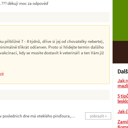
...??? děkuji moc za odpověď
 přibližně 7 - 8 týdnů, dříve si jej od chovatelky neberte),
nimálně třikrát odčerven. Proto si hlídejte termín dalšího
 vakcinaci, kdy se musíte dostavit k veterináři a ten Vám již
Dalš
ové
Jak r
mazl
5 tip
leskl
Jak č
 v poslednich dne má oteklého pinďoura,…
zobrazit »
Zamil
Komp