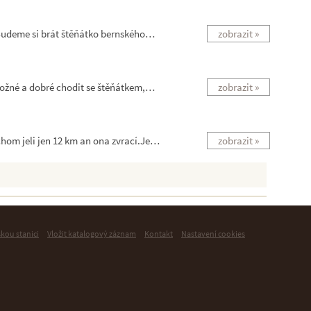
 Budeme si brát štěňátko bernského…
zobrazit »
 možné a dobré chodit se štěňátkem,…
zobrazit »
chom jeli jen 12 km an ona zvrací.Je…
zobrazit »
skou stanici
Vložit katalogový záznam
Kontakt
Nastavení cookies