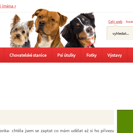
í jména »
Celý web
Inze
Chovatelské stanice
Psí útulky
Fotky
Výstavy
onka- chtěla jsem se zaptat co mám udělat až si ho přivezu