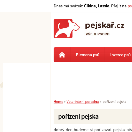
Dnes má svátek:
Čikina
,
Lassie
. Přejít na
ps
Plemena psů
Inzerce psů
Home
»
Veterinární poradna
»
pořízení pejska
pořízení pejska
dobrý den,budeme si pořizovat pejska-biš