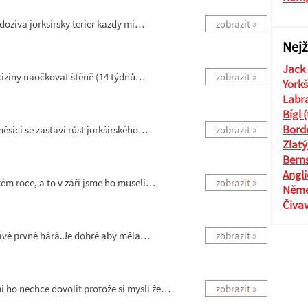
doziva jorksirsky terier kazdy mi…
zobrazit »
Nejž
Jack 
 ciziny naočkovat štěně (14 týdnů…
zobrazit »
Yorkš
Labra
Bígl 
Borde
ěsíci se zastaví růst jorkšírského…
zobrazit »
Zlatý
Berns
Angli
kém roce, a to v září jsme ho museli…
zobrazit »
Něme
Čiva
ávě prvně hárá.Je dobré aby měla…
zobrazit »
 ho nechce dovolit protože si myslí že…
zobrazit »