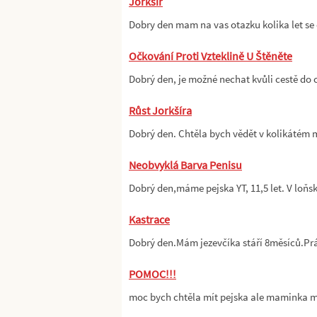
Jorksir
Dobry den mam na vas otazku kolika let se 
Očkování Proti Vzteklině U Štěněte
Dobrý den, je možné nechat kvůli cestě do
Růst Jorkšíra
Dobrý den. Chtěla bych vědět v kolikátém m
Neobvyklá Barva Penisu
Dobrý den,máme pejska YT, 11,5 let. V loňs
Kastrace
Dobrý den.Mám jezevčíka stáří 8měsíců.Pr
POMOC!!!
moc bych chtěla mít pejska ale maminka mi