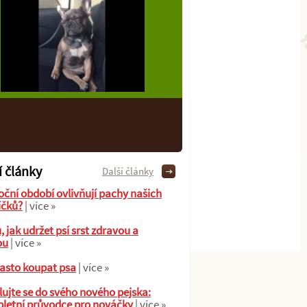
í články
Další články
oční období ovlivňují pachy našich
íčků?
| více »
ů, jak udržet psí srst zdravou a
ou
| více »
asto koupat psa
| více »
ujte se do svého nového pejska:
letní průvodce pro nováčky
| více »