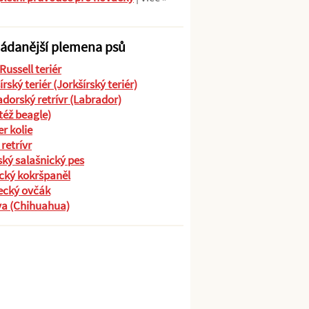
ádanější plemena psů
Russell teriér
írský teriér (Jorkšírský teriér)
dorský retrívr (Labrador)
(též beagle)
r kolie
 retrívr
ký salašnický pes
cký kokršpaněl
cký ovčák
va (Chihuahua)