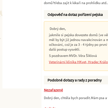
domů?třeba zajít k lékaři na prohlídku atd
Odpověď na dotaz pořízení pejska
Dobrý den,
jakmile si pejska dovezete domů (ve věku
měl by být již jednou navakcinován a mi
očkování, což je za 3 - 4 týdny po první
další postup vysvětlí.
S pozdravem MVDr. Věra Šiklová
Veterinární klinika HKvet, Hradec Král
Podobné dotazy a rady z poradny
Nezařazené
Dobrý den, chtěla bych poradit.Mám psa a