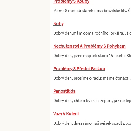
Problémy S Kouby
Máme 8 měsíců starého psa brazilské fily. 
Nohy
Dobrý den,mám doma ročního jorkšíra.už d
Nechutenství A Problémy S Pohybem
Dobrý den, jsme majiteli skoro 15-letého 
Problémy S Přední Packou
Dobrý den, prosíme o radu: máme čtrnáctil
Panostitida
Dobrý den, chtěla bych se zeptat, jak nejl
Vazy V Koleni
Dobrý den, dnes ráno náš pejsek spadl z po