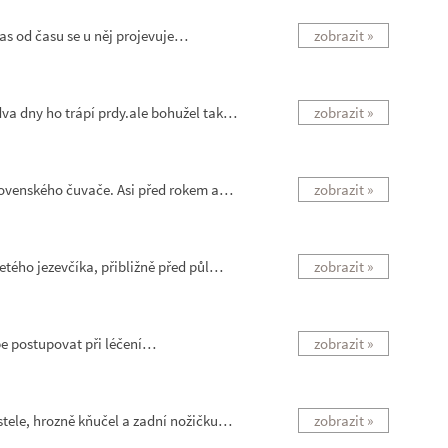
Čas od času se u něj projevuje…
zobrazit »
va dny ho trápí prdy.ale bohužel tak…
zobrazit »
Slovenského čuvače. Asi před rokem a…
zobrazit »
etého jezevčíka, přibližně před půl…
zobrazit »
épe postupovat při léčení…
zobrazit »
stele, hrozně kňučel a zadní nožičku…
zobrazit »