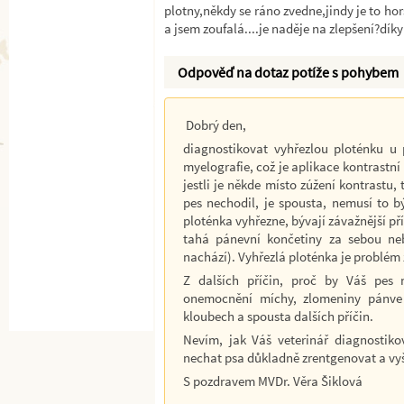
plotny,někdy se ráno zvedne,jindy je to horší
a jsem zoufalá....je naděje na zlepšení?díky
Odpověď na dotaz potíže s pohybem
Dobrý den,
diagnostikovat vyhřezlou ploténku u p
myelografie, což je aplikace kontrastní
jestli je někde místo zúžení kontrastu,
pes nechodil, je spousta, nemusí to b
ploténka vyhřezne, bývají závažnější př
tahá pánevní končetiny za sebou neb
nachází). Vyhřezlá ploténka je problém z
Z dalších příčin, proč by Váš pes n
onemocnění míchy, zlomeniny pánve 
kloubech a spousta dalších příčin.
Nevím, jak Váš veterinář diagnostiko
nechat psa důkladně zrentgenovat a vyš
S pozdravem MVDr. Věra Šiklová