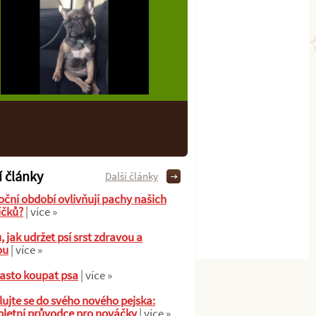
í články
Další články
oční období ovlivňují pachy našich
íčků?
| více »
ů, jak udržet psí srst zdravou a
ou
| více »
asto koupat psa
| více »
ujte se do svého nového pejska:
letní průvodce pro nováčky
| více »