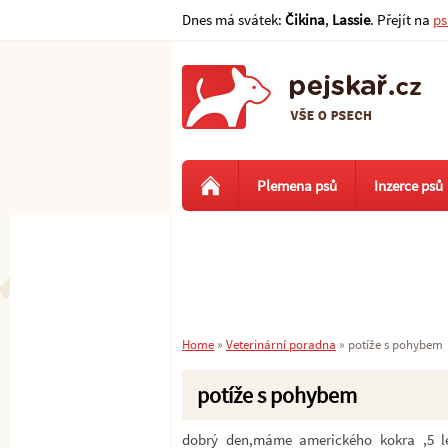
Dnes má svátek:
Čikina
,
Lassie
. Přejít na
ps
Plemena psů
Inzerce psů
Home
»
Veterinární poradna
»
potíže s pohybem
potíže s pohybem
dobrý den,máme amerického kokra ,5 le