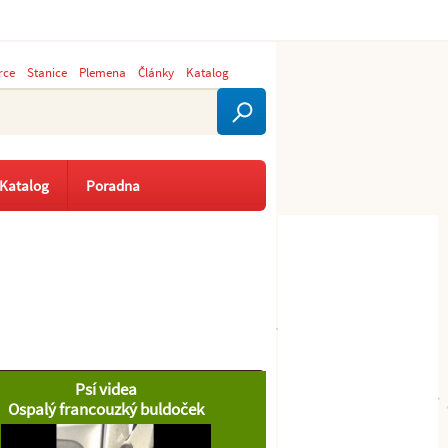
rce
Stanice
Plemena
Články
Katalog
Katalog
Poradna
Psí videa
Ospalý francouzký buldoček