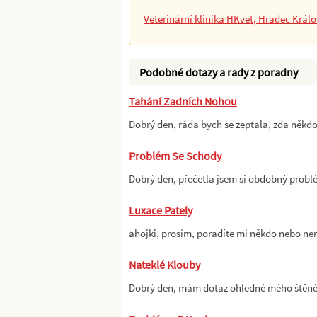
Veterinární klinika HKvet, Hradec Král
Podobné dotazy a rady z poradny
Tahání Zadních Nohou
Dobrý den, ráda bych se zeptala, zda něk
Problém Se Schody
Dobrý den, přečetla jsem si obdobný prob
Luxace Pately
ahojki, prosím, poradíte mi někdo nebo ne
Nateklé Klouby
Dobrý den, mám dotaz ohledně mého štěně