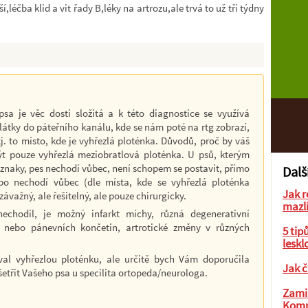
,léčba klid a vit řady B,léky na artrozu,ale trvá to už tři týdny
sa je věc dosti složitá a k této diagnostice se využívá
 látky do páteřního kanálu, kde se nám poté na rtg zobrazí,
 tj. to místo, kde je vyhřezlá ploténka. Důvodů, proč by váš
ýt pouze vyhřezlá meziobratlová ploténka. U psů, kterým
íznaky, pes nechodí vůbec, není schopem se postavit, přímo
Dalš
o nechodí vůbec (dle místa, kde se vyhřezlá ploténka
Jak r
ávažný, ale řešitelný, ale pouze chirurgicky.
mazl
echodil, je možný infarkt míchy, různá degenerativní
nebo pánevních končetin, artrotické změny v různých
5 tip
leskl
val vyhřezlou ploténku, ale určitě bych Vám doporučila
Jak č
etřit Vašeho psa u specilita ortopeda/neurologa.
Zamil
Komp