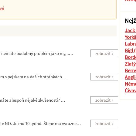
ové
Nejž
Jack 
Yorkš
Labra
Bígl 
do nemáte podobný problém jako my,..…
zobrazit »
Borde
Zlatý
Berns
lém s pejskem na Vašich stránkách.…
zobrazit »
Angli
Něme
Čiva
máte alespoň nějaké zkušenosti? …
zobrazit »
te NO. Je mu 10 týdnů. Štěně má výrazné…
zobrazit »