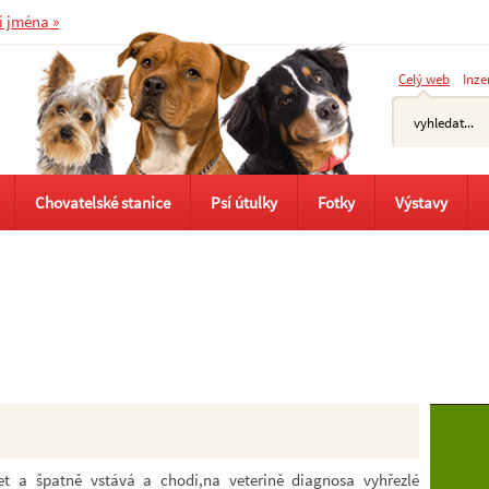
í jména »
Celý web
Inze
Chovatelské stanice
Psí útulky
Fotky
Výstavy
t a špatně vstává a chodí,na veterině diagnosa vyhřezlé