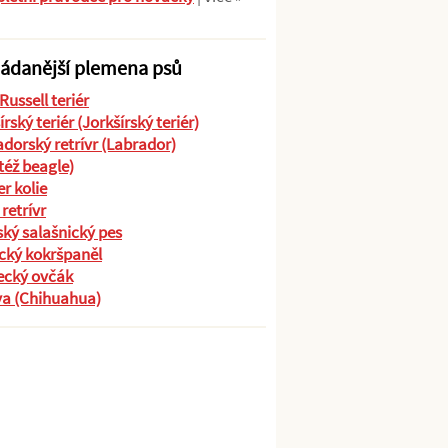
ádanější plemena psů
Russell teriér
írský teriér (Jorkšírský teriér)
dorský retrívr (Labrador)
(též beagle)
r kolie
 retrívr
ký salašnický pes
cký kokršpaněl
cký ovčák
va (Chihuahua)