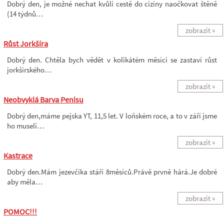
Dobrý den, je možné nechat kvůli cestě do ciziny naočkovat štěně
(14 týdnů…
zobrazit »
Růst Jorkšíra
Dobrý den. Chtěla bych vědět v kolikátém měsíci se zastaví růst
jorkšírského…
zobrazit »
Neobvyklá Barva Penisu
Dobrý den,máme pejska YT, 11,5 let. V loňském roce, a to v září jsme
ho museli…
zobrazit »
Kastrace
Dobrý den.Mám jezevčíka stáří 8měsíců.Právě prvně hárá.Je dobré
aby měla…
zobrazit »
POMOC!!!