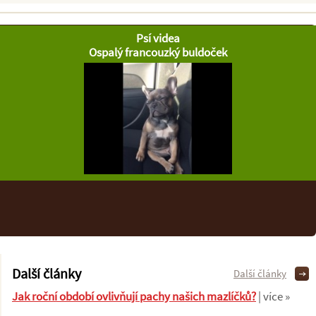
Psí videa
Ospalý francouzký buldoček
Další články
Další články
Jak roční období ovlivňují pachy našich mazlíčků?
| více »