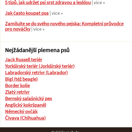
5 tipů, jak udržet psí srst zdravou a lesklou
| více »
Jak často koupat psa
| více »
Zamilujte se do svého nového pejska: Kompletní průvodce
pro nováčky
| více »
Nejžádanější plemena psů
Jack Russell teriér
Yorkšírský teriér (Jorkšírský teriér)
Labradorský retrívr (Labrador)
Bígl (též beagle)
Border kolie
Zlatý retrívr
Bernský salašnický pes
Anglický kokršpaněl
Německý ovčák
Čivava (Chihuahua)