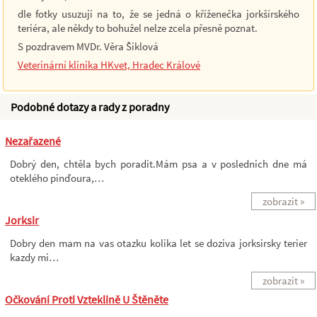
dle fotky usuzuji na to, že se jedná o kříženečka jorkšírského
teriéra, ale někdy to bohužel nelze zcela přesně poznat.
S pozdravem MVDr. Věra Šiklová
Veterinární klinika HKvet, Hradec Králové
Podobné dotazy a rady z poradny
Nezařazené
Dobrý den, chtěla bych poradit.Mám psa a v poslednich dne má
oteklého pinďoura,…
zobrazit »
Jorksir
Dobry den mam na vas otazku kolika let se doziva jorksirsky terier
kazdy mi…
zobrazit »
Očkování Proti Vzteklině U Štěněte