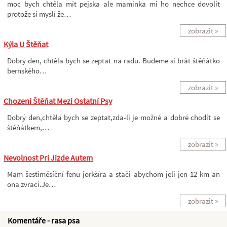
moc bych chtěla mít pejska ale maminka mi ho nechce dovolit
protože si myslí že…
zobrazit »
Kýla U Štěňat
Dobrý den, chtěla bych se zeptat na radu. Budeme si brát štěňátko
bernského…
zobrazit »
Chození Štěňat Mezi Ostatní Psy
Dobrý den,chtěla bych se zeptat,zda-li je možné a dobré chodit se
štěňátkem,…
zobrazit »
Nevolnost Pri Jizde Autem
Mam šestiměsíční fenu jorkšíra a stači abychom jeli jen 12 km an
ona zvrací.Je…
zobrazit »
Komentáře - rasa psa