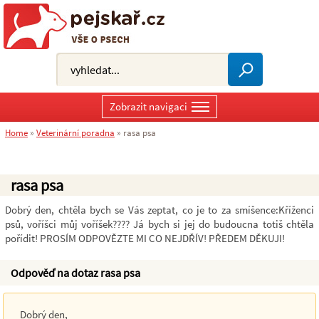
Zobrazit navigaci
Home
»
Veterinární poradna
»
rasa psa
rasa psa
Dobrý den, chtěla bych se Vás zeptat, co je to za smíšence:Kříženci
psů, voříšci můj voříšek???? Já bych si jej do budoucna totiš chtěla
pořídit! PROSÍM ODPOVĚZTE MI CO NEJDŘÍV! PŘEDEM DĚKUJI!
Odpověď na dotaz rasa psa
Dobrý den,