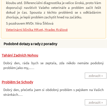
kloubu atd. Diferenciální diagnostika je velice široká, proto Vám
doporučuji navštívit Vašeho veterináře a problém začít řešit
dokud je čas. Spousta z těchto problémů se s odkládáním
zhoršuje, je lepší problém zachytit hned na začátku.
S pozdravem MVDr. Věra Šiklová
Veterinární klinika HKvet, Hradec Králové
Podobné dotazy a rady z poradny
Tahání Zadních Nohou
Dobrý den, ráda bych se zeptala, zda někdo nemáte podobný
problém jako my,..…
zobrazit »
Problém Se Schody
Dobrý den, přečetla jsem si obdobný problém s pejskem na Vašich
stránkách.…
zobrazit »