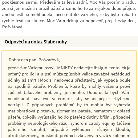
podklesnou se mu. Především ta levá zadní. Moc Vás prosím o radu,
zda si jen možná narazil páteř a samo ho to za nějakou dobu přejde,
anebo jestli si mohl udělat něco natolik vážného, že by bylo třeba to
rychle řešit na klinice. Moc Vám děkuji za odpověď, přeji hezký den,
Pošvářová
Odpověď na dotaz Slabé nohy
Dobrý den paní Pošvářová,
především Vašemu psovi již NIKDY nedávejte Ibalgin, tento lék je
určený pro lidi a u psů může způsobit velice závažné nežádoucí
účinky až smrt!! Moc si nedovedu představit, jak vypadá boule
na spodině páteře. Problémů, které by mohly vašemu psovi
způsbit takového problémy, je mnoho. Doporučila bych Vám
neodkládat návštěvu veterináře, aby se áš pejsek zbytečně
netrápil. Z případných problémů by to mohla být vyhřezlá
meziobratlová ploténka, zlomenina páteře, hematom v oblasti
páteře, cokoliv vyrůstajícího do páteře z dutiny břišní, případně
problémy neurologického rázu, syndrom caudy equiny (zúžení
páteřního kanálu), případně vykloubení různých kloubů,
atrotické změny, prasknutí předních zkřížených vazů v kolenním