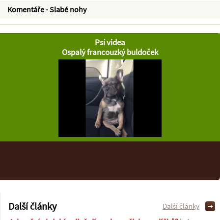
Komentáře - Slabé nohy
Psí videa
Ospalý francouzký buldoček
Další články
Další články