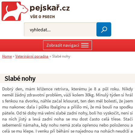
Zobrazit navigaci
Home
»
Veterinární poradna
»
Slabé nohy
Slabé nohy
Dobrý den, mám křížence retrívra, kterému je 8 a půl roku. Nikdy
neměl žádný zdravotní problém, váží kolem 30kg. Minulý týden si hrál
s fenkou na dvorku, náhle začal kňourat, ten den měl bolesti, že jsem
mu nakonec dala i půlku Ibalginu a přišlo mi, že má bouli na spodku
páteře. Od té doby má velmi slabé zadní nohy, bolí ho vyskočit, není si
na nich jistý a levá zadní noha se mu dost často celá třese. Stačí
sebemenší námaha, kdy nohu nemá zcela opřenou nebo položenou a
celá se mu klepe. I venku při běhání se najednou na nohách neudrží a