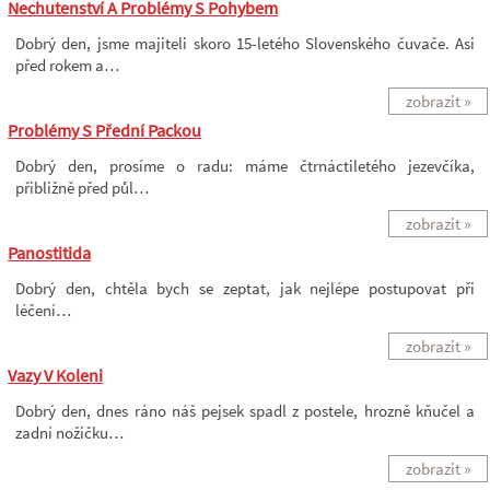
Nechutenství A Problémy S Pohybem
Dobrý den, jsme majiteli skoro 15-letého Slovenského čuvače. Asi
před rokem a…
zobrazit »
Problémy S Přední Packou
Dobrý den, prosíme o radu: máme čtrnáctiletého jezevčíka,
přibližně před půl…
zobrazit »
Panostitida
Dobrý den, chtěla bych se zeptat, jak nejlépe postupovat při
léčení…
zobrazit »
Vazy V Koleni
Dobrý den, dnes ráno náš pejsek spadl z postele, hrozně kňučel a
zadní nožičku…
zobrazit »