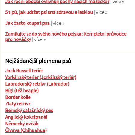
Jak roční období ovlivňují pachy našich mazlíčků?
| více »
5 tipů, jak udržet psí srst zdravou a lesklou
| více »
Jak často koupat psa
| více »
Zamilujte se do svého nového pejska: Kompletní průvodce
pro nováčky
| více »
Nejžádanější plemena psů
Jack Russell teriér
Yorkšírský teriér (Jorkšírský teriér)
Labradorský retrívr (Labrador)
Bígl (též beagle)
Border kolie
Zlatý retrívr
Bernský salašnický pes
Anglický kokršpaněl
Německý ovčák
Čivava (Chihuahua)