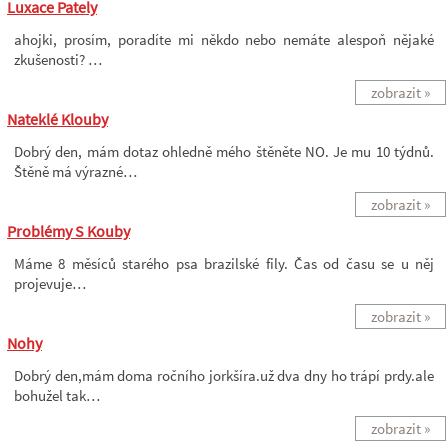
Luxace Pately
ahojki, prosím, poradíte mi někdo nebo nemáte alespoň nějaké
zkušenosti? …
zobrazit »
Nateklé Klouby
Dobrý den, mám dotaz ohledně mého štěněte NO. Je mu 10 týdnů.
Štěně má výrazné…
zobrazit »
Problémy S Kouby
Máme 8 měsíců starého psa brazilské fily. Čas od času se u něj
projevuje…
zobrazit »
Nohy
Dobrý den,mám doma ročního jorkšíra.už dva dny ho trápí prdy.ale
bohužel tak…
zobrazit »