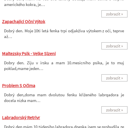
amerického kokra, je…
zobrazit »
Zapachající Oční Výtok
Dobrý den. Moje 10ti letá fenka trpí odjakživa výtokem z očí, teprve
až…
zobrazit »
Maltezsky Psik - Velke Slzeni
Dobry den. Ziju v irsku a mam 10.mesicniho psika, je to muj
poklad,mame jeden…
zobrazit »
Problem S Očima
Dobrý den,doma mam dvolutou fenku kříženého labrqadora je
docela nízka mam…
zobrazit »
Labradorský Retrivr
Dobrý den mám 10 týdeního labradora,dneska jsem se probudila ze