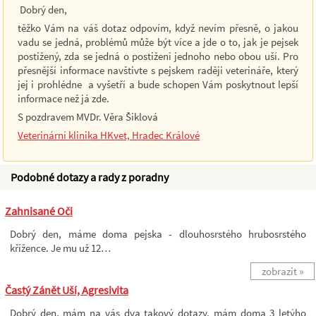
Dobrý den,
těžko Vám na váš dotaz odpovím, když nevím přesně, o jakou
vadu se jedná, problémů může být více a jde o to, jak je pejsek
postižený, zda se jedná o postižení jednoho nebo obou uší. Pro
přesnější informace navštivte s pejskem raději veterináře, který
jej i prohlédne a vyšetří a bude schopen Vám poskytnout lepší
informace než já zde.
S pozdravem MVDr. Věra Šiklová
Veterinární klinika HKvet, Hradec Králové
Podobné dotazy a rady z poradny
Zahnisané Oči
Dobrý den, máme doma pejska - dlouhosrstého hrubosrstého
křížence. Je mu už 12…
zobrazit »
Častý Zánět Uší, Agresivita
Dobrý den, mám na vás dva takový dotazy, mám doma 3 letýho