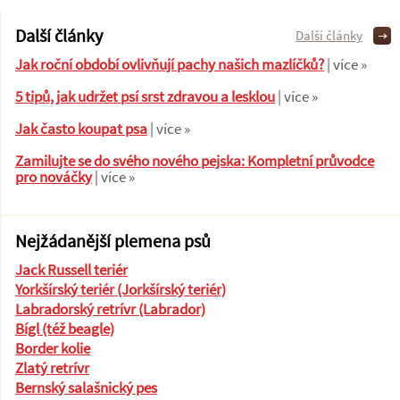
Další články
Další články
Jak roční období ovlivňují pachy našich mazlíčků?
| více »
5 tipů, jak udržet psí srst zdravou a lesklou
| více »
Jak často koupat psa
| více »
Zamilujte se do svého nového pejska: Kompletní průvodce
pro nováčky
| více »
Nejžádanější plemena psů
Jack Russell teriér
Yorkšírský teriér (Jorkšírský teriér)
Labradorský retrívr (Labrador)
Bígl (též beagle)
Border kolie
Zlatý retrívr
Bernský salašnický pes