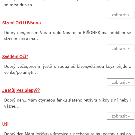
snim zajdu ven…
zobrazit »
Slzení Očí U Bišona
Dobrý den,prosím Vás o radu.Náš roční BIŠONEK,má problém se
slzením očí a má…
zobrazit »
Svědění Očí?
Dobrý večer,prosím ještě o radu,náš bišon,většinou když příjde z
venku/po umytí…
zobrazit »
Je Můj Pes Slepý??
Dobrý den...Mám ctyrletou fenku zlateho retrívra.Nikdy s ní nebyli
vázne…
zobrazit »
Uši
Dobrý den.Mám jorkšírka 4měsíce a nechcou se mu postavit uši co