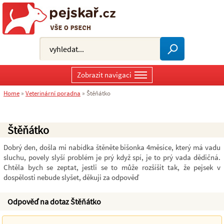
Zobrazit navigaci
Home
»
Veterinární poradna
»
Štěňátko
Štěňátko
Dobrý den, došla mi nabídka štěněte bišonka 4měsíce, který má vadu
sluchu, povely slyší problém je prý když spí, je to prý vada dědičná.
Chtěla bych se zeptat, jestli se to může rozšíšit tak, že pejsek v
dospělosti nebude slyšet, děkuji za odpověď
Odpověď na dotaz Štěňátko