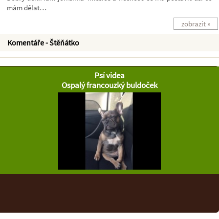
mám dělat…
zobrazit »
Komentáře - Štěňátko
Psí videa
Ospalý francouzký buldoček