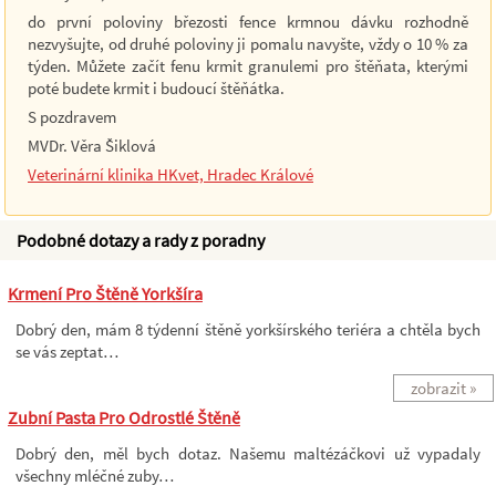
do první poloviny březosti fence krmnou dávku rozhodně
nezvyšujte, od druhé poloviny ji pomalu navyšte, vždy o 10 % za
týden. Můžete začít fenu krmit granulemi pro štěňata, kterými
poté budete krmit i budoucí štěňátka.
S pozdravem
MVDr. Věra Šiklová
Veterinární klinika HKvet, Hradec Králové
Podobné dotazy a rady z poradny
Krmení Pro Štěně Yorkšíra
Dobrý den, mám 8 týdenní štěně yorkšírského teriéra a chtěla bych
se vás zeptat…
zobrazit »
Zubní Pasta Pro Odrostlé Štěně
Dobrý den, měl bych dotaz. Našemu maltézáčkovi už vypadaly
všechny mléčné zuby…