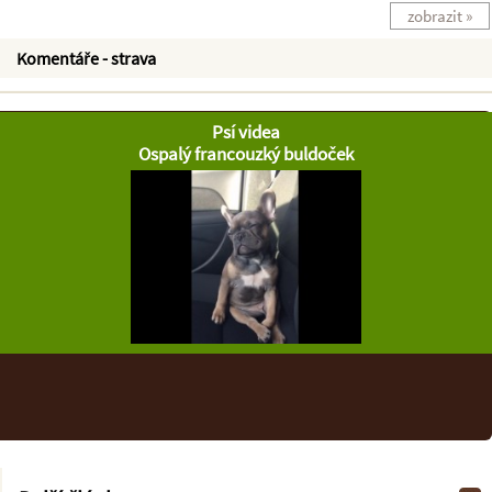
zobrazit »
Komentáře - strava
Psí videa
Ospalý francouzký buldoček