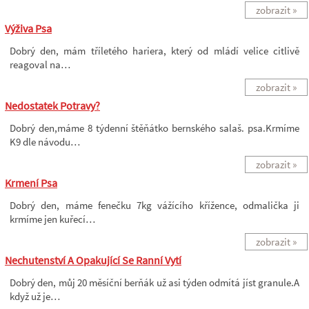
zobrazit »
Výživa Psa
Dobrý den, mám tříletého hariera, který od mládí velice citlivě
reagoval na…
zobrazit »
Nedostatek Potravy?
Dobrý den,máme 8 týdenní štěňátko bernského salaš. psa.Krmíme
K9 dle návodu…
zobrazit »
Krmení Psa
Dobrý den, máme fenečku 7kg vážícího křížence, odmalička ji
krmíme jen kuřecí…
zobrazit »
Nechutenství A Opakující Se Ranní Vytí
Dobrý den, můj 20 měsíční berňák už asi týden odmítá jíst granule.A
když už je…