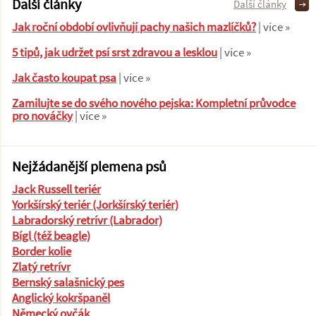
Další články
Další články
Jak roční období ovlivňují pachy našich mazlíčků?
| více »
5 tipů, jak udržet psí srst zdravou a lesklou
| více »
Jak často koupat psa
| více »
Zamilujte se do svého nového pejska: Kompletní průvodce
pro nováčky
| více »
Nejžádanější plemena psů
Jack Russell teriér
Yorkšírský teriér (Jorkšírský teriér)
Labradorský retrívr (Labrador)
Bígl (též beagle)
Border kolie
Zlatý retrívr
Bernský salašnický pes
Anglický kokršpaněl
Německý ovčák