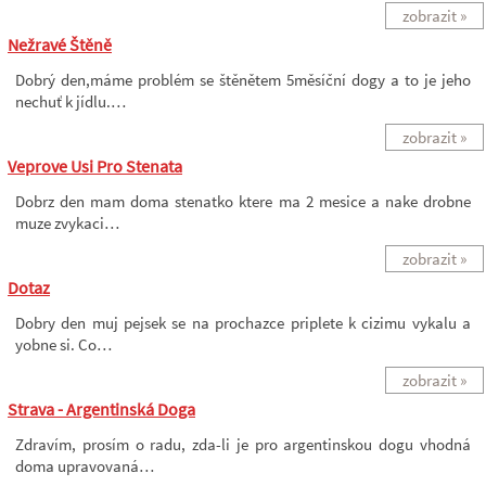
zobrazit »
Nežravé Štěně
Dobrý den,máme problém se štěnětem 5měsíční dogy a to je jeho
nechuť k jídlu.…
zobrazit »
Veprove Usi Pro Stenata
Dobrz den mam doma stenatko ktere ma 2 mesice a nake drobne
muze zvykaci…
zobrazit »
Dotaz
Dobry den muj pejsek se na prochazce priplete k cizimu vykalu a
yobne si. Co…
zobrazit »
Strava - Argentinská Doga
Zdravím, prosím o radu, zda-li je pro argentinskou dogu vhodná
doma upravovaná…