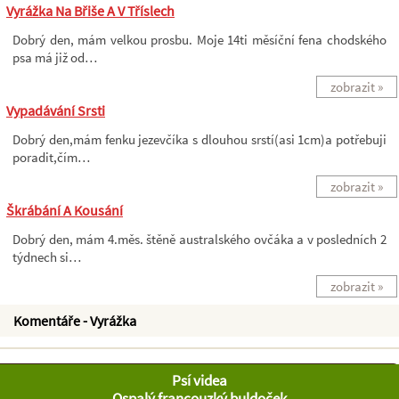
Vyrážka Na Břiše A V Tříslech
Dobrý den, mám velkou prosbu. Moje 14ti měsíční fena chodského
psa má již od…
zobrazit »
Vypadávání Srsti
Dobrý den,mám fenku jezevčíka s dlouhou srstí(asi 1cm)a potřebuji
poradit,čím…
zobrazit »
Škrábání A Kousání
Dobrý den, mám 4.měs. štěně australského ovčáka a v posledních 2
týdnech si…
zobrazit »
Komentáře - Vyrážka
Psí videa
Ospalý francouzký buldoček