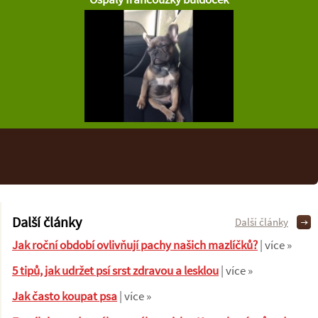
Další články
Další články
Jak roční období ovlivňují pachy našich mazlíčků?
| více »
5 tipů, jak udržet psí srst zdravou a lesklou
| více »
Jak často koupat psa
| více »