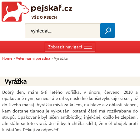
Zobrazit navigaci
Home
»
Veterinární poradna
»
Vyrážka
Vyrážka
Dobrý den, mám 5-ti letého voříška, v únoru, červenci 2010 a
opakovaně nyní, se neustále drbe, následně kouše(vykusuje si srst, až
do živého masa). Vyrážku mívá za krkem, na hlavě a v oblasti stehen,
kam dostane tlamou je vykousán, ostatní části má rozškrábané do
strupů. Opakovaně byl léčen antibiotiky, injekčně, došlo ke zlepšení,
ale stále se toto vrací. Ještě bych chtěla sdělit, že měl obojek proti
klíšťatům. Děkuji za odpověď