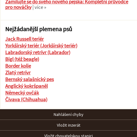
Zamilujte se do svého nového pejska: Kompletní průvodce
pro nováčky
| více »
Nejžádanější plemena psů
Jack Russell teriér
Yorkšírský teriér (Jorkšírský teriér)
Labradorský retrívr (Labrador)
Bígl (též beagle)
Border kolie
Zlatý retrívr
Bernský salašnický pes
Anglický kokršpaněl
Německý ovčák
Čivava (Chihuahua)
Nahlášení chyby
Vložit inzerát
Vložit chovatelskou stanici