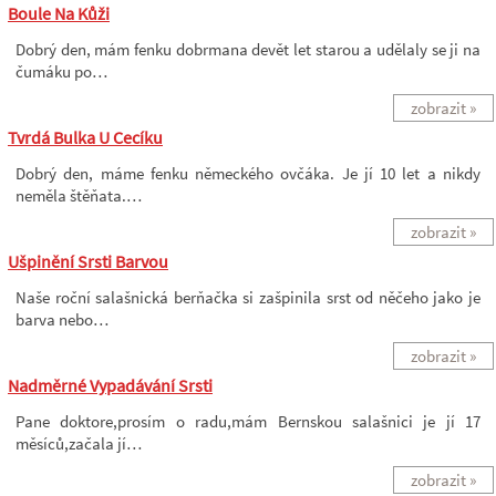
Boule Na Kůži
Dobrý den, mám fenku dobrmana devět let starou a udělaly se ji na
čumáku po…
zobrazit »
Tvrdá Bulka U Cecíku
Dobrý den, máme fenku německého ovčáka. Je jí 10 let a nikdy
neměla štěňata.…
zobrazit »
Ušpinění Srsti Barvou
Naše roční salašnická berňačka si zašpinila srst od něčeho jako je
barva nebo…
zobrazit »
Nadměrné Vypadávání Srsti
Pane doktore,prosím o radu,mám Bernskou salašnici je jí 17
měsíců,začala jí…
zobrazit »