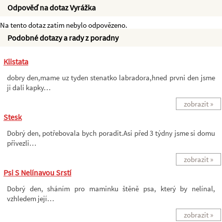
Odpověď na dotaz Vyrážka
Na tento dotaz zatím nebylo odpovězeno.
Podobné dotazy a rady z poradny
Klistata
dobry den,mame uz tyden stenatko labradora,hned prvni den jsme
ji dali kapky…
zobrazit »
Stesk
Dobrý den, potřebovala bych poradit.Asi před 3 týdny jsme si domu
přivezli…
zobrazit »
Psi S Nelínavou Srstí
Dobrý den, sháním pro maminku štěně psa, který by nelínal,
vzhledem její…
zobrazit »