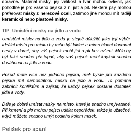
správné. Materiál misky, její velikost a tvar mohou ovlivnit, jak 
pohodlné je pro vašeho pejska z ní jíst a pít. Některé psy mohou 
preferovat 
misky z nerezové oceli
, zatímco jiné mohou mít raději 
keramické nebo plastové misky
.
TIP: Umístění misky na jídlo a vodu
Umístění misky na jídlo a vodu je stejně důležité jako její výběr. 
Ideální místo pro misku by mělo být klidné a mimo hlavní dopravní 
cesty v domě, aby váš pejsek mohl jíst a pít bez rušení. Mělo by 
být také snadno přístupné, aby váš pejsek mohl kdykoli snadno 
dosáhnout na jídlo a vodu.
Pokud máte více než jednoho pejska, měli byste pro každého 
pejska mít samostatnou misku na jídlo a vodu. To pomáhá 
zabránit konfliktům a zajistit, že každý pejsek dostane dostatek 
jídla a vody.
Dále je dobré umístit misky na místo, které je snadno umývatelné. 
Při krmení a pití mohou pejsci udělat nepořádek, takže je užitečné, 
když můžete snadno umýt podlahu kolem misek.
Pelíšek pro spaní