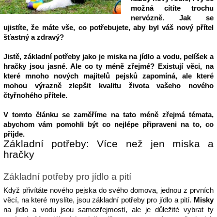
možná cítíte trochu 
nervózně. Jak se 
ujistíte, že máte vše, co potřebujete, aby byl váš nový přítel 
šťastný a zdravý?
Jistě, základní potřeby jako je miska na jídlo a vodu, pelíšek a 
hračky jsou jasné. Ale co ty méně zřejmé? Existují věci, na 
které mnoho nových majitelů pejsků zapomíná, ale které 
mohou výrazně zlepšit kvalitu života vašeho nového 
čtyřnohého přítele.
V tomto článku se zaměříme na tato méně zřejmá témata, 
abychom vám pomohli být co nejlépe připraveni na to, co 
přijde.
Základní potřeby: Více než jen miska a 
hračky
Základní potřeby pro jídlo a pití
Když přivítáte nového pejska do svého domova, jednou z prvních 
věcí, na které myslíte, jsou základní potřeby pro jídlo a pití. 
Misky
na jídlo a vodu jsou samozřejmostí, ale je důležité vybrat ty 