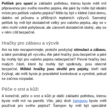
Pelíšek pro spaní
 je základní potřebou, kterou byste měli mít 
připravenou pro svého nového pejska. Ale jaké by mělo být ideální 
místo pro pelíšek vašeho pejska? Mělo by být v klidné části domu, 
daleko od průvanu a přílišných teplotních výkyvů. Samotný 
pelíšek by měl být dostatečně velký pro vašeho pejska, aby se v 
něm mohl volně pohybovat, ale zároveň dostatečně útulný, aby se 
v něm cítil bezpečně.
Hračky pro zábavu a výcvik
Ani na toto nezapomínejte, protože poskytují 
stimulaci a zábavu
, 
a také pomáhají při výcviku. Ale jaké hračky jsou bezpečné a jaké 
by mohly být pro vašeho pejska nebezpečné? Pevné hračky bez 
malých částí, které by mohly být spolknuty, jsou obecně 
bezpečné. 
Měkké hračky jsou skvělé pro pejsky
, kteří rádi 
žvýkají, ale měli byste je pravidelně kontrolovat a vyměnit, pokud 
se začnou rozpadat.
Péče o srst a kůži
A konečně, péče o srst a kůži je další základní potřebou, kterou 
byste měli mít na paměti. Víte, jaký druh 
šamponu
 byste měli 
používat pro svého pejska? Šampon by měl být speciálně 