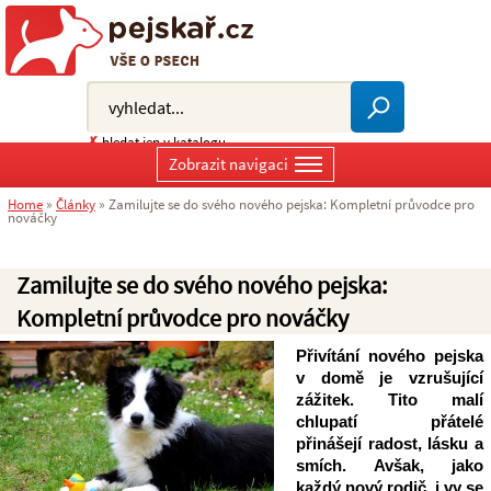
✗
hledat jen v katalogu
Zobrazit navigaci
Home
»
Články
»
Zamilujte se do svého nového pejska: Kompletní průvodce pro
nováčky
Zamilujte se do svého nového pejska:
Kompletní průvodce pro nováčky
Přivítání nového pejska 
v domě je vzrušující 
zážitek. Tito malí 
chlupatí přátelé 
přinášejí radost, lásku a 
smích. Avšak, jako 
každý nový rodič, i vy se 