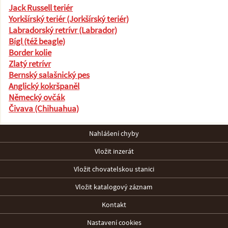
Jack Russell teriér
Yorkšírský teriér (Jorkšírský teriér)
Labradorský retrívr (Labrador)
Bígl (též beagle)
Border kolie
Zlatý retrívr
Bernský salašnický pes
Anglický kokršpaněl
Německý ovčák
Čivava (Chihuahua)
Nahlášení chyby
Vložit inzerát
Vložit chovatelskou stanici
Vložit katalogový záznam
Kontakt
Nastavení cookies