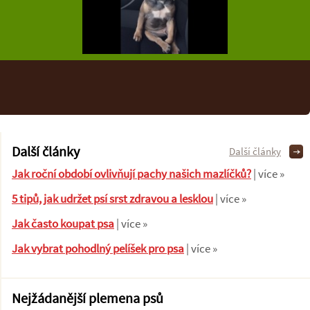
Další články
Další články
Jak roční období ovlivňují pachy našich mazlíčků?
| více »
5 tipů, jak udržet psí srst zdravou a lesklou
| více »
Jak často koupat psa
| více »
Jak vybrat pohodlný pelíšek pro psa
| více »
Nejžádanější plemena psů