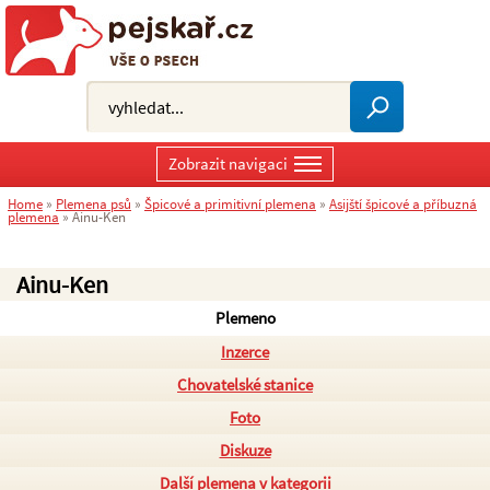
Zobrazit navigaci
Home
»
Plemena psů
»
Špicové a primitivní plemena
»
Asijští špicové a příbuzná
plemena
»
Ainu-Ken
Ainu-Ken
Plemeno
Inzerce
Chovatelské stanice
Foto
Diskuze
Další plemena v kategorii