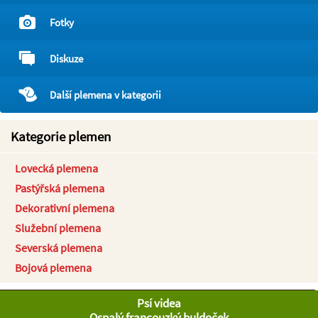
Fotky
Diskuze
Další plemena v kategorii
Kategorie plemen
Lovecká plemena
Pastýřská plemena
Dekorativní plemena
Služební plemena
Severská plemena
Bojová plemena
Psí videa
Ospalý francouzký buldoček