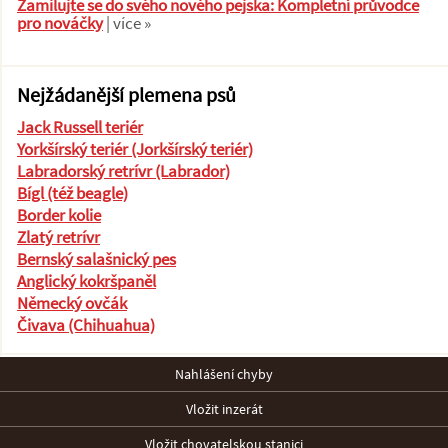
Zamilujte se do svého nového pejska: Kompletní průvodce
pro nováčky
| více »
Nejžádanější plemena psů
Jack Russell teriér
Yorkšírský teriér (Jorkšírský teriér)
Labradorský retrívr (Labrador)
Bígl (též beagle)
Border kolie
Zlatý retrívr
Bernský salašnický pes
Anglický kokršpaněl
Německý ovčák
Čivava (Chihuahua)
Nahlášení chyby
Vložit inzerát
Vložit chovatelskou stanici