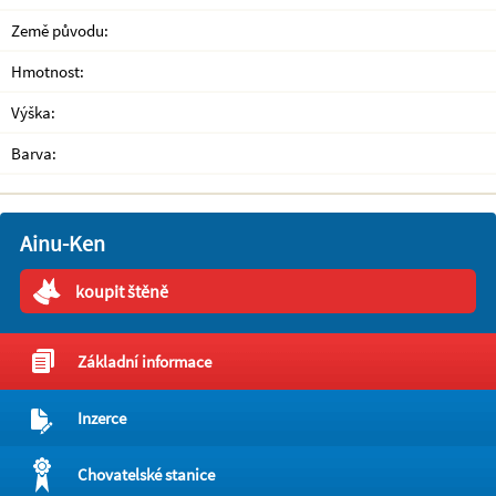
Země původu:
Hmotnost:
Výška:
Barva:
Ainu-Ken
koupit štěně
Základní informace
Inzerce
Chovatelské stanice