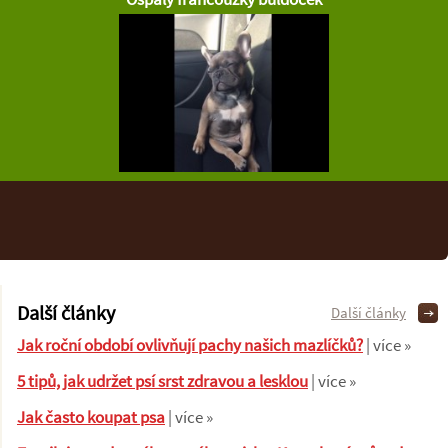
Další články
Další články
Jak roční období ovlivňují pachy našich mazlíčků?
| více »
5 tipů, jak udržet psí srst zdravou a lesklou
| více »
Jak často koupat psa
| více »