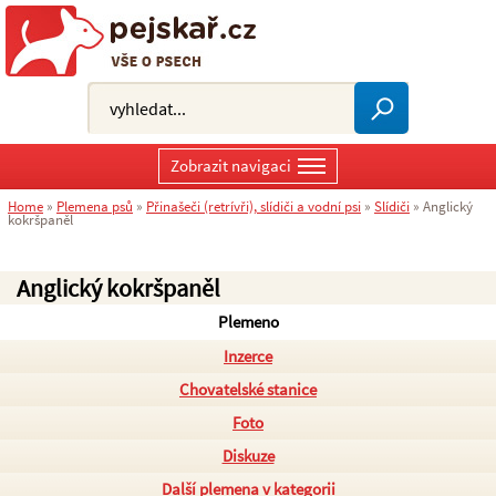
Zobrazit navigaci
Home
»
Plemena psů
»
Přinašeči (retrívři), slídiči a vodní psi
»
Slídiči
»
Anglický
kokršpaněl
Anglický kokršpaněl
Plemeno
Inzerce
Chovatelské stanice
Foto
Diskuze
Další plemena v kategorii