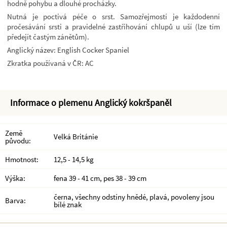
hodně pohybu a dlouhé procházky.
Nutná je poctivá péče o srst. Samozřejmostí je každodenní
pročesávání srsti a pravidelné zastřihování chlupů u uší (lze tím
předejít častým zánětům).
Anglický název: English Cocker Spaniel
Zkratka používaná v ČR: AC
Informace o plemenu Anglický kokršpaněl
Země
Velká Británie
původu:
Hmotnost:
12,5 - 14,5 kg
Výška:
fena 39 - 41 cm, pes 38 - 39 cm
černa, všechny odstíny hnědé, plavá, povoleny jsou
Barva:
bílé znak