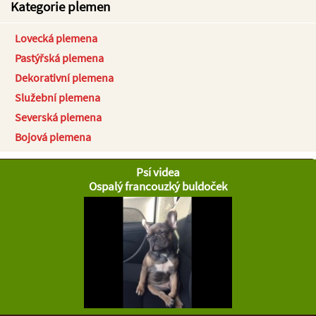
Kategorie plemen
Lovecká plemena
Pastýřská plemena
Dekorativní plemena
Služební plemena
Severská plemena
Bojová plemena
Psí videa
Ospalý francouzký buldoček