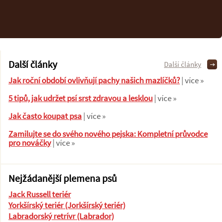
Další články
Další články
Jak roční období ovlivňují pachy našich mazlíčků?
| více »
5 tipů, jak udržet psí srst zdravou a lesklou
| více »
Jak často koupat psa
| více »
Zamilujte se do svého nového pejska: Kompletní průvodce
pro nováčky
| více »
Nejžádanější plemena psů
Jack Russell teriér
Yorkšírský teriér (Jorkšírský teriér)
Labradorský retrívr (Labrador)