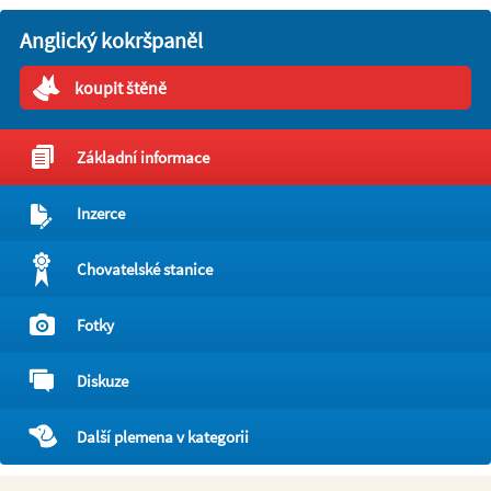
Anglický kokršpaněl
koupit štěně
Základní informace
Inzerce
Chovatelské stanice
Fotky
Diskuze
Další plemena v kategorii