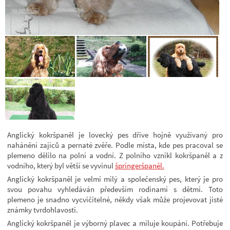
Anglický kokršpaněl je lovecký pes dříve hojně využívaný pro
nahánění zajíců a pernaté zvěře. Podle místa, kde pes pracoval se
plemeno dělilo na polní a vodní. Z polního vznikl kokršpaněl a z
vodního, který byl větší se vyvinul
špringeršpaněl.
Anglický kokršpaněl je velmi milý a společenský pes, který je pro
svou povahu vyhledáván především rodinami s dětmi. Toto
plemeno je snadno vycvičitelné, někdy však může projevovat jisté
známky tvrdohlavosti.
Anglický kokršpaněl je výborný plavec a miluje koupání. Potřebuje