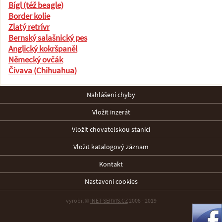
Bígl (též beagle)
Border kolie
Zlatý retrívr
Bernský salašnický pes
Anglický kokršpaněl
Německý ovčák
Čivava (Chihuahua)
Nahlášení chyby
Vložit inzerát
Vložit chovatelskou stanici
Vložit katalogový záznam
Kontakt
Nastavení cookies
vyrobil ©
INET-SERVIS.CZ
2008 - 2019