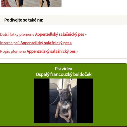
Podívejte se také na:
Další fotky plemene
Appenzellský salašnický pes
»
Inzerce psů
Appenzellský salašnický pes
»
Popis plemene
Appenzellský salašnický pes
»
Psí videa
Ospalý francouzký buldoček