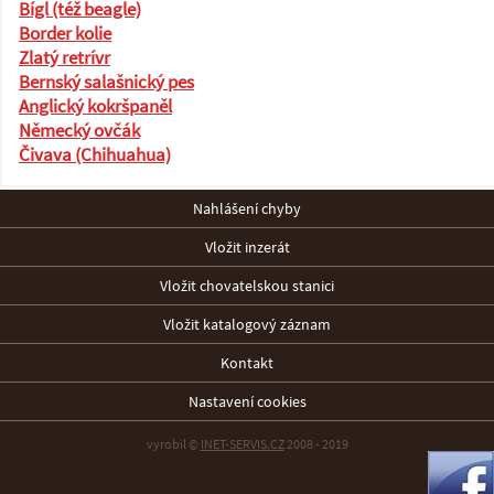
Bígl (též beagle)
Border kolie
Zlatý retrívr
Bernský salašnický pes
Anglický kokršpaněl
Německý ovčák
Čivava (Chihuahua)
Nahlášení chyby
Vložit inzerát
Vložit chovatelskou stanici
Vložit katalogový záznam
Kontakt
Nastavení cookies
vyrobil ©
INET-SERVIS.CZ
2008 - 2019