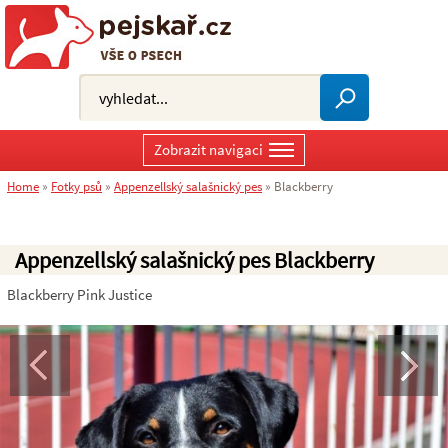
Zobrazit navigaci
Home
»
Fotky psů
»
Appenzellský salašnický pes
»
Blackberry
Appenzellský salašnický pes Blackberry
Blackberry Pink Justice