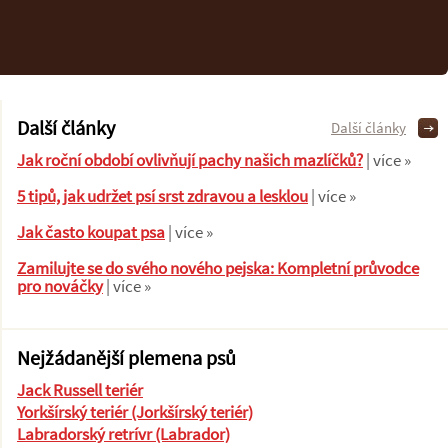
Další články
Další články
Jak roční období ovlivňují pachy našich mazlíčků?
| více »
5 tipů, jak udržet psí srst zdravou a lesklou
| více »
Jak často koupat psa
| více »
Zamilujte se do svého nového pejska: Kompletní průvodce
pro nováčky
| více »
Nejžádanější plemena psů
Jack Russell teriér
Yorkšírský teriér (Jorkšírský teriér)
Labradorský retrívr (Labrador)