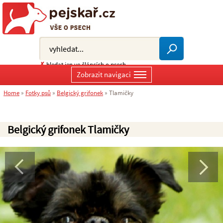
✗
hledat jen ve článcích o psech
Zobrazit navigaci
Home
»
Fotky psů
»
Belgický grifonek
»
Tlamičky
Belgický grifonek Tlamičky