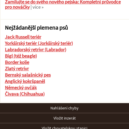
Zamilujte se do svého nového pejska: Kompletní průvodce
pro nováčky
| více »
Nejžádanější plemena psů
Jack Russell teriér
Yorkšírský teriér (Jorkšírský teriér)
Labradorský retrívr (Labrador)
Bígl (též beagle)
Border kolie
Zlatý retrívr
Bernský salašnický pes
Anglický kokršpaněl
Německý ovčák
Čivava (Chihuahua)
Nahlášení chyby
Vložit inzerát
Vložit chovatelskou stanici