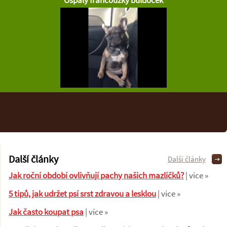
Ospalý francouzký buldoček
Další články
Další články
Jak roční období ovlivňují pachy našich mazlíčků?
| více »
5 tipů, jak udržet psí srst zdravou a lesklou
| více »
Jak často koupat psa
| více »