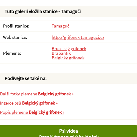
Tuto galerii vložila stanice - Tamaguči
Profil stanice:
Tamaguči
Web stanice:
http://grifonek-tamaguci.cz
Bruselský grifonek
Plemena:
Brabantík
Belgický grifonek
Podívejte se také na:
Další fotky plemene
Belgický grifonek
»
Inzerce psů
Belgický grifonek
»
Popis plemene
Belgický grifonek
»
Psí videa