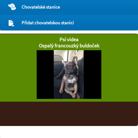
Chovatelské stanice
Přidat chovatelskou stanici
Psí videa
Ospalý francouzký buldoček