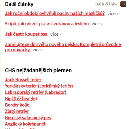
Další články
Další články
Jak roční období ovlivňují pachy našich mazlíčků?
| více »
5 tipů, jak udržet psí srst zdravou a lesklou
| více »
Jak často koupat psa
| více »
Zamilujte se do svého nového pejska: Kompletní průvodce
pro nováčky
| více »
CHS nejžádanějších plemen
Jack Russell teriér
Yorkšírský teriér (Jorkšírský teriér)
Labradorský retrívr (Labrador)
Bígl (též beagle)
Border kolie
Zlatý retrívr
Bernský salašnický pes
Anglický kokršpaněl