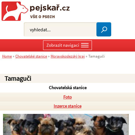
Zobrazit navigaci
Home
»
Chovatelské stanice
»
Moravskoslezský kraj
»
Tamaguči
Tamaguči
Chovatelská stanice
Foto
Inzerce stanice