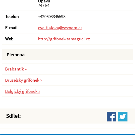
Opava
747 84
Telefon
+420603345598
E-mail
eva-fialova@seznam.cz
Web
http://grifonek-tamaguci.cz
Plemena
Brabantík »
Bruselský grifonek »
Belgický grifonek »
Sdílet: