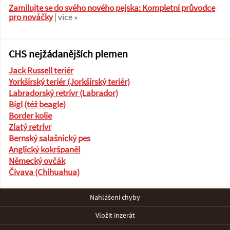
Zamilujte se do svého nového pejska: Kompletní průvodce
pro nováčky
| více »
CHS nejžádanějších plemen
Jack Russell teriér
Yorkšírský teriér (Jorkšírský teriér)
Labradorský retrívr (Labrador)
Bígl (též beagle)
Border kolie
Zlatý retrívr
Bernský salašnický pes
Anglický kokršpaněl
Německý ovčák
Čivava (Chihuahua)
Nahlášení chyby
Vložit inzerát