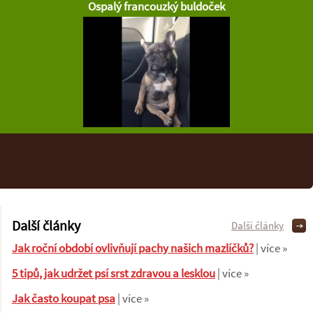
Ospalý francouzký buldoček
Další články
Další články
Jak roční období ovlivňují pachy našich mazlíčků?
| více »
5 tipů, jak udržet psí srst zdravou a lesklou
| více »
Jak často koupat psa
| více »