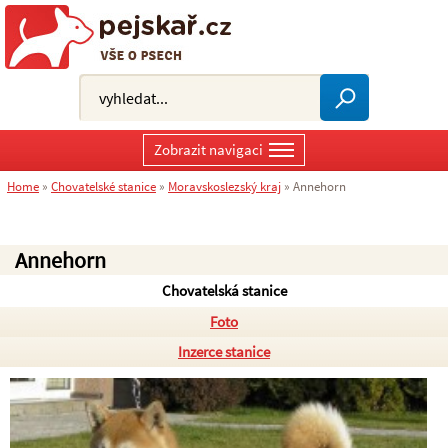
Zobrazit navigaci
Home
»
Chovatelské stanice
»
Moravskoslezský kraj
»
Annehorn
Annehorn
Chovatelská stanice
Foto
Inzerce stanice