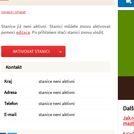
Upravit / smazat
Stanice již není aktivní. Stanici můžete znovu aktivovat
pomocí
editace
. Po přihlášení stačí stanici znovu uložit.
AKTIVOVAT STANICI
Kontakt
Kraj
stanice není aktivní
Adresa
stanice není aktivní
Telefon
stanice není aktivní
Dalš
E-mail
stanice není aktivní
Jak r
mazl