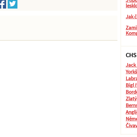
5 tip
leskl
Jak č
Zamil
Komp
CHS
Jack 
Yorkš
Labra
Bígl 
Borde
Zlatý
Berns
Angli
Něme
Čiva