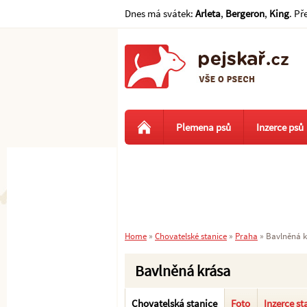
Dnes má svátek:
Arleta
,
Bergeron
,
King
. Př
Plemena psů
Inzerce psů
Home
»
Chovatelské stanice
»
Praha
»
Bavlněná k
Bavlněná krása
Chovatelská stanice
Foto
Inzerce st