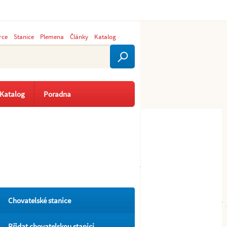
rce
Stanice
Plemena
Články
Katalog
Katalog
Poradna
Chovatelské stanice
Přidat chovatelskou stanici