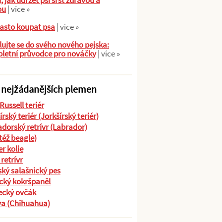
ů, jak udržet psí srst zdravou a
ou
| více »
asto koupat psa
| více »
ujte se do svého nového pejska:
letní průvodce pro nováčky
| více »
 nejžádanějších plemen
Russell teriér
írský teriér (Jorkšírský teriér)
dorský retrívr (Labrador)
(též beagle)
r kolie
 retrívr
ký salašnický pes
cký kokršpaněl
cký ovčák
va (Chihuahua)