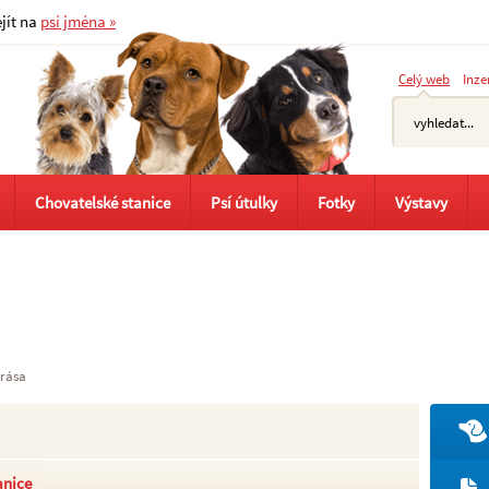
ejít na
psí jména »
Celý web
Inze
Chovatelské stanice
Psí útulky
Fotky
Výstavy
rása
anice