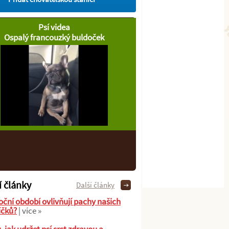
Psí videa
Ospalý francouzký buldoček
í články
Další články
oční období ovlivňují pachy našich
íčků?
| více »