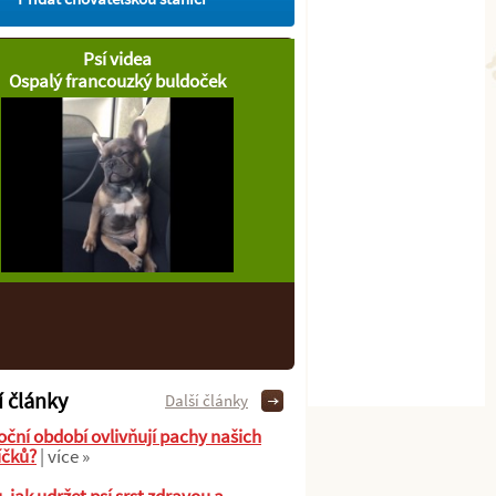
Psí videa
Ospalý francouzký buldoček
í články
Další články
oční období ovlivňují pachy našich
íčků?
| více »