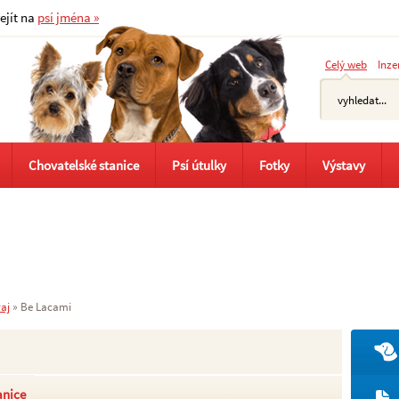
řejít na
psí jména »
Celý web
Inze
Chovatelské stanice
Psí útulky
Fotky
Výstavy
aj
»
Be Lacami
anice