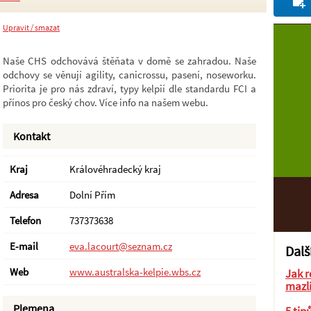
Upravit / smazat
Naše CHS odchovává štěňata v domě se zahradou. Naše
odchovy se věnují agility, canicrossu, pasení, noseworku.
Priorita je pro nás zdraví, typy kelpií dle standardu FCI a
přínos pro český chov. Více info na našem webu.
Kontakt
Kraj
Královéhradecký kraj
Adresa
Dolní Přím
Telefon
737373638
E-mail
eva.lacourt@seznam.cz
Dalš
Web
www.australska-kelpie.wbs.cz
Jak r
mazl
Plemena