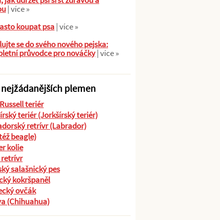
ů, jak udržet psí srst zdravou a
ou
| více »
asto koupat psa
| více »
ujte se do svého nového pejska:
letní průvodce pro nováčky
| více »
 nejžádanějších plemen
Russell teriér
írský teriér (Jorkšírský teriér)
dorský retrívr (Labrador)
(též beagle)
r kolie
 retrívr
ký salašnický pes
cký kokršpaněl
cký ovčák
va (Chihuahua)