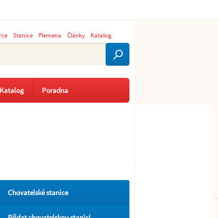
rce
Stanice
Plemena
Články
Katalog
Katalog
Poradna
Chovatelské stanice
Přidat chovatelskou stanici