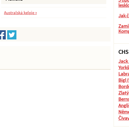
5 tip
leskl
Australská kelpie »
Jak č
Zamil
Komp
CHS
Jack 
Yorkš
Labra
Bígl 
Borde
Zlatý
Berns
Angli
Něme
Čiva