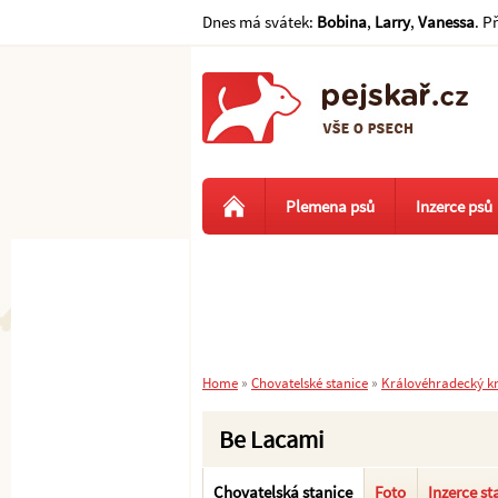
Dnes má svátek:
Bobina
,
Larry
,
Vanessa
. P
Plemena psů
Inzerce psů
Home
»
Chovatelské stanice
»
Královéhradecký kr
Be Lacami
Chovatelská stanice
Foto
Inzerce st