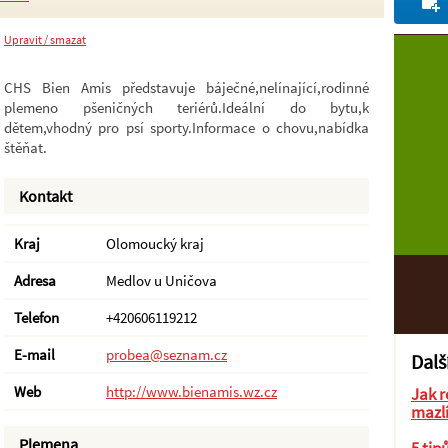
Upravit / smazat
CHS Bien Amis představuje báječné,nelínající,rodinné
plemeno pšeničných teriérů.Ideální do bytu,k
dětem,vhodný pro psí sporty.Informace o chovu,nabídka
štěňat.
Kontakt
Kraj
Olomoucký kraj
Adresa
Medlov u Uničova
Telefon
+420606119212
E-mail
probea@seznam.cz
Dalš
Web
http://www.bienamis.wz.cz
Jak r
mazl
Plemena