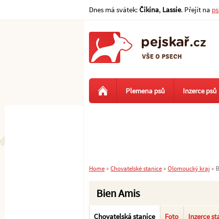
Dnes má svátek:
Čikina
,
Lassie
. Přejít na
ps
Plemena psů
Inzerce psů
Home
»
Chovatelské stanice
»
Olomoucký kraj
»
B
Bien Amis
Chovatelská stanice
Foto
Inzerce st