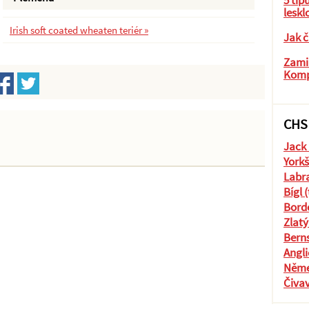
5 tip
leskl
Irish soft coated wheaten teriér »
Jak č
Zamil
Komp
CHS
Jack 
Yorkš
Labra
Bígl 
Borde
Zlatý
Berns
Angli
Něme
Čiva