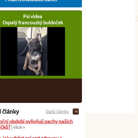
Psí videa
Ospalý francouzký buldoček
í články
Další články
oční období ovlivňují pachy našich
íčků?
| více »