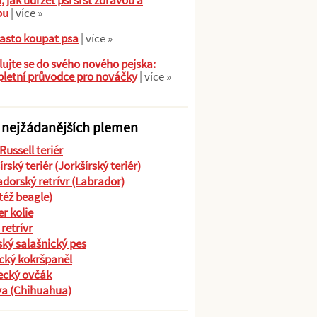
ů, jak udržet psí srst zdravou a
ou
| více »
asto koupat psa
| více »
ujte se do svého nového pejska:
letní průvodce pro nováčky
| více »
 nejžádanějších plemen
Russell teriér
írský teriér (Jorkšírský teriér)
dorský retrívr (Labrador)
(též beagle)
r kolie
 retrívr
ký salašnický pes
cký kokršpaněl
cký ovčák
va (Chihuahua)