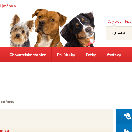
í jména »
Celý web
Inze
Chovatelské stanice
Psí útulky
Fotky
Výstavy
ien Amis
anice