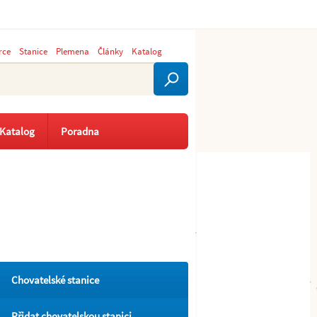
rce
Stanice
Plemena
Články
Katalog
Katalog
Poradna
Chovatelské stanice
Přidat chovatelskou stanici